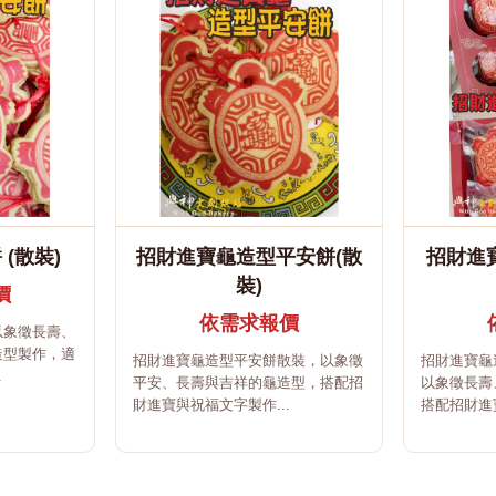
(散裝)
招財進寶龜造型平安餅(散
招財進
裝)
價
依需求報價
以象徵長壽、
造型製作，適
招財進寶龜造型平安餅散裝，以象徵
招財進寶龜
.
平安、長壽與吉祥的龜造型，搭配招
以象徵長壽
財進寶與祝福文字製作...
搭配招財進寶