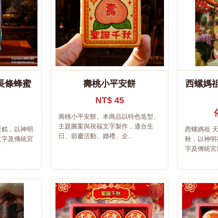
長條蜂蜜
壽桃小平安餅
西螺媽祖
NT$ 45
壽桃小平安餅。本商品以特色造型、
主題圖案與祝福文字製作，適合生
蛋糕，以神明
西螺媽祖 
日、節慶活動、婚禮、企...
文字及傳統宮
秋，以神明
.
字及傳統宮廟