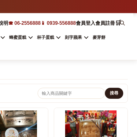
🛒
說明
☎ 06-2556888
📱 0939-556888
會員登入
會員註冊
蜂蜜蛋糕
杯子蛋糕
刻字蘋果
麥芽餅