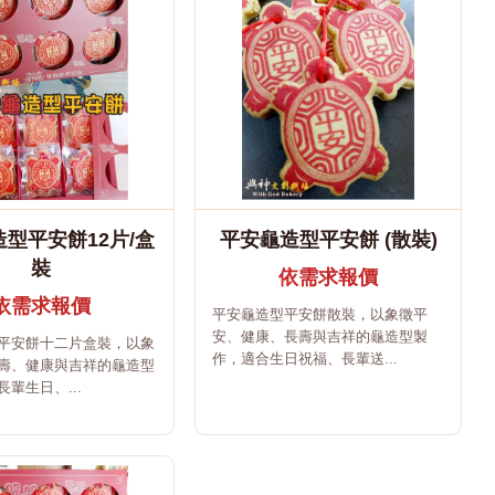
型平安餅12片/盒
平安龜造型平安餅 (散裝)
裝
依需求報價
依需求報價
平安龜造型平安餅散裝，以象徵平
安、健康、長壽與吉祥的龜造型製
平安餅十二片盒裝，以象
作，適合生日祝福、長輩送...
壽、健康與吉祥的龜造型
輩生日、...