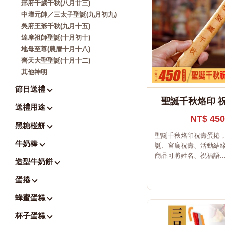
邢府千歲千秋(八月廿三)
中壇元帥／三太子聖誕(九月初九)
吳府王爺千秋(九月十五)
達摩祖師聖誕(十月初十)
地母至尊(農曆十月十八)
齊天大聖聖誕(十月十二)
其他神明
節日送禮
聖誕千秋烙印 
送禮用途
NT$ 450
黑糖椪餅
聖誕千秋烙印祝壽蛋捲
牛奶棒
誕、宮廟祝壽、活動結緣
商品可將姓名、祝福語..
造型牛奶餅
蛋捲
蜂蜜蛋糕
杯子蛋糕