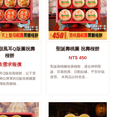
順風耳Q版圖祝壽
聖誕壽桃圖 祝壽椪餅
椪餅
NT$ 450
依需求報價
聖誕壽桃圖祝壽椪餅，適合神明聖
誕、宮廟祝壽、活動結緣、平安祈福
耳Q版祝壽椪餅，以千里
使用。 本商品以特色造...
兩位將軍的Q版祝壽圖案
統黑糖椪...