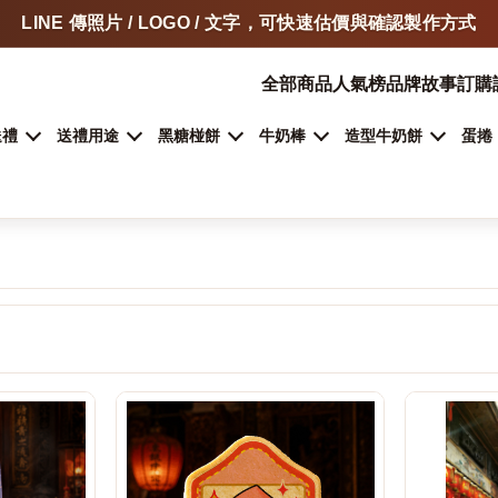
LINE 傳照片 / LOGO / 文字，可快速估價與確認製作方式
門市自取、宅配、超商取貨，依商品類型安排
全部商品
人氣榜
品牌故事
訂購
加入 LINE 詢問客製甜點
送禮
送禮用途
黑糖椪餅
牛奶棒
造型牛奶餅
蛋捲