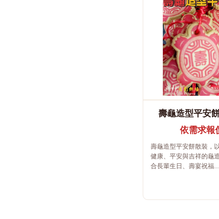
壽龜造型平安餅 
依需求報
壽龜造型平安餅散裝，
健康、平安與吉祥的龜
合長輩生日、壽宴祝福..