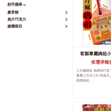
刻字蘋果
麥芽餅
相片巧克力
媒體節目
客製專屬媽祖
依需求報
三月瘋媽祖 為媽祖打造“
農曆三月廿三日-恭賀天
與媽祖結...