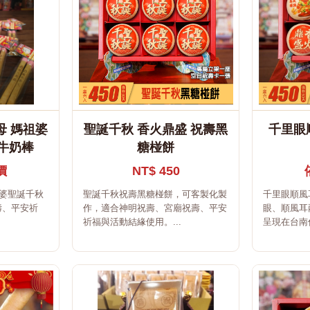
母 媽祖婆
聖誕千秋 香火鼎盛 祝壽黑
千里眼
牛奶棒
糖椪餅
價
NT$ 450
祖婆聖誕千秋
聖誕千秋祝壽黑糖椪餅，可客製化製
千里眼順風
壽、平安祈
作，適合神明祝壽、宮廟祝壽、平安
眼、順風耳
祈福與活動結緣使用。...
呈現在台南傳