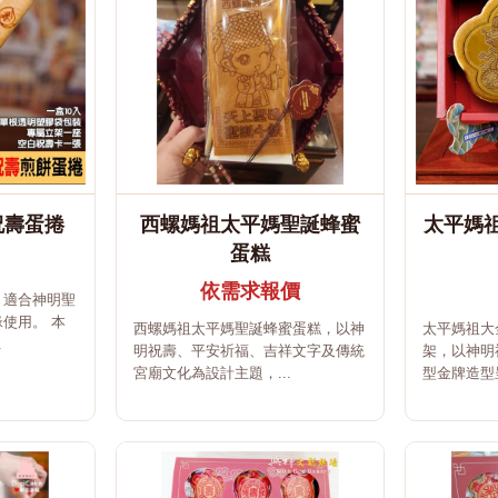
祝壽蛋捲
西螺媽祖太平媽聖誕蜂蜜
太平媽
蛋糕
依需求報價
，適合神明聖
使用。 本
西螺媽祖太平媽聖誕蜂蜜蛋糕，以神
太平媽祖大
.
明祝壽、平安祈福、吉祥文字及傳統
架，以神明
宮廟文化為設計主題，...
型金牌造型呈