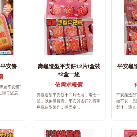
小平安餅
壽龜造型平安餅12片/盒裝
平安龜造
*2盒一組
價
依需求報價
專屬平安餅”
上聖母誕辰
壽龜造型平安餅十二片盒裝，兩盒一
平安龜造型
組，以象徵長壽、平安與吉祥的壽字
徵平安、長
烏龜造型製作，採固定...
製作，適合長