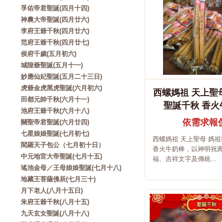
孚佑帝君聖誕(四月十四)
神農大帝聖誕(四月廿六)
李府王爺千秋(四月廿六)
范府王爺千秋(四月廿七)
侯府千歲(五月初六)
城隍爺聖誕(五月十一)
妙應仙妃聖誕(五月二十三日)
虎爺金虎黑虎聖誕(六月初六)
西螺媽祖 天上聖
田都元帥千秋(六月十一)
聖誕千秋 香火
池府王爺千秋(六月十八)
依需求報
關聖帝君聖誕(六月廿四)
七星娘娘聖誕(七月初七)
西螺媽祖 天上聖母 媽
閻羅天子包公（七月初十日）
香火牛奶棒，以神明祝
中元地官大帝聖誕(七月十五)
福、吉祥文字及傳統...
瑤池金母／王母娘娘聖誕(七月十八)
地藏王菩薩佛辰(七月三十)
月下老人(八月十五日)
朱府王爺千秋(八月十五)
九天玄女聖誕(八月十八)