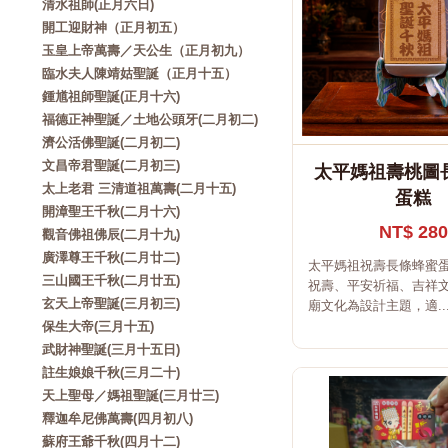
清水祖師(正月六日)
開工迎財神（正月初五）
玉皇上帝萬壽／天公生（正月初九）
臨水夫人陳靖姑聖誕（正月十五）
鍾馗祖師聖誕(正月十六)
福德正神聖誕／土地公頭牙(二月初二)
濟公活佛聖誕(二月初二)
文昌帝君聖誕(二月初三)
太平媽祖壽桃圖
太上老君 三清道祖萬壽(二月十五)
蛋糕
開漳聖王千秋(二月十六)
NT$ 280
觀音佛祖佛辰(二月十九)
廣澤尊王千秋(二月廿二)
太平媽祖祝壽長條蜂蜜
三山國王千秋(二月廿五)
祝壽、平安祈福、吉祥
玄天上帝聖誕(三月初三)
廟文化為設計主題，適..
保生大帝(三月十五)
武財神聖誕(三月十五日)
註生娘娘千秋(三月二十)
天上聖母／媽祖聖誕(三月廿三)
釋迦牟尼佛萬壽(四月初八)
蘇府王爺千秋(四月十二)