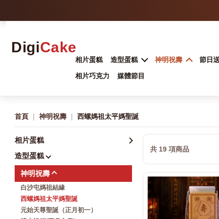
Digi
Cake
相片蛋糕
造型蛋糕
神明祝壽
節日
相片巧克力
媒體節目
首頁
｜
神明祝壽
｜
西螺媽祖太平媽聖誕
相片蛋糕
共 19 項商品
造型蛋糕
神明祝壽
白沙屯媽祖結緣
西螺媽祖太平媽聖誕
元始天尊聖誕（正月初一）