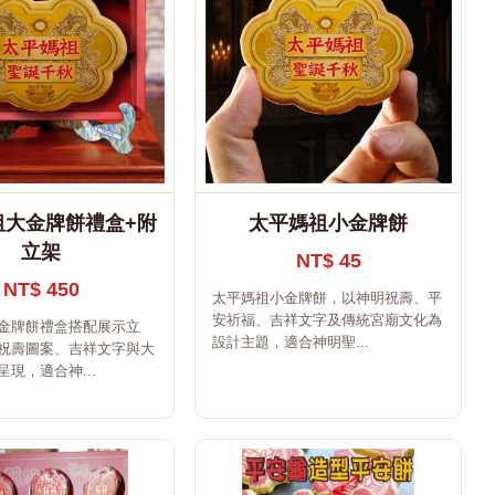
祖大金牌餅禮盒+附
太平媽祖小金牌餅
立架
NT$ 45
NT$ 450
太平媽祖小金牌餅，以神明祝壽、平
安祈福、吉祥文字及傳統宮廟文化為
金牌餅禮盒搭配展示立
設計主題，適合神明聖...
祝壽圖案、吉祥文字與大
現，適合神...