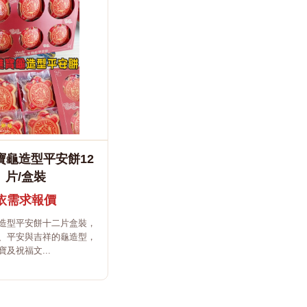
寶龜造型平安餅12
片/盒裝
依需求報價
造型平安餅十二片盒裝，
、平安與吉祥的龜造型，
及祝福文...