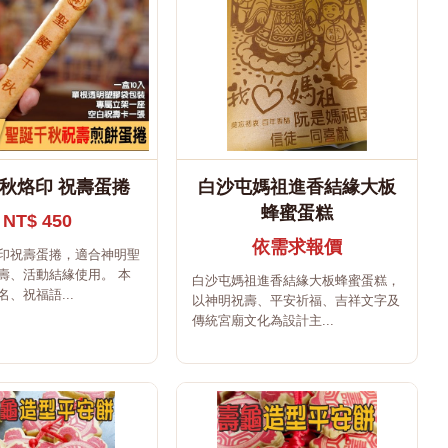
秋烙印 祝壽蛋捲
白沙屯媽祖進香結緣大板
蜂蜜蛋糕
NT$ 450
依需求報價
印祝壽蛋捲，適合神明聖
壽、活動結緣使用。 本
白沙屯媽祖進香結緣大板蜂蜜蛋糕，
、祝福語...
以神明祝壽、平安祈福、吉祥文字及
傳統宮廟文化為設計主...