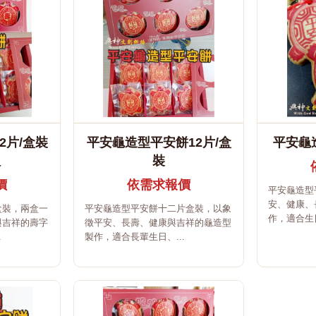
2片/盒裝
平安龜造型平安餅12片/盒
平安龜造
組
裝
價
依需求報價
平安龜造型
安、健康、
盒裝，兩盒一
平安龜造型平安餅十二片盒裝，以象
作，適合生日
與吉祥的壽字
徵平安、長壽、健康與吉祥的龜造型
.
製作，適合長輩生日、...