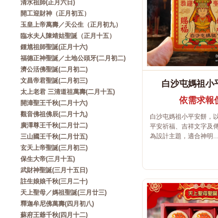
清水祖師(正月六日)
開工迎財神（正月初五）
玉皇上帝萬壽／天公生（正月初九）
臨水夫人陳靖姑聖誕（正月十五）
鍾馗祖師聖誕(正月十六)
福德正神聖誕／土地公頭牙(二月初二)
濟公活佛聖誕(二月初二)
文昌帝君聖誕(二月初三)
白沙屯媽祖小
太上老君 三清道祖萬壽(二月十五)
依需求報
開漳聖王千秋(二月十六)
觀音佛祖佛辰(二月十九)
白沙屯媽祖小平安餅，
廣澤尊王千秋(二月廿二)
平安祈福、吉祥文字及
為設計主題，適合神明..
三山國王千秋(二月廿五)
玄天上帝聖誕(三月初三)
保生大帝(三月十五)
武財神聖誕(三月十五日)
註生娘娘千秋(三月二十)
天上聖母／媽祖聖誕(三月廿三)
釋迦牟尼佛萬壽(四月初八)
蘇府王爺千秋(四月十二)