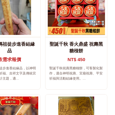
媽祖徒步進香結緣
聖誕千秋 香火鼎盛 祝壽黑
品
糖椪餅
依需求報價
NT$ 450
徒步進香結緣品，以神明
聖誕千秋祝壽黑糖椪餅，可客製化製
祈福、吉祥文字及傳統宮
作，適合神明祝壽、宮廟祝壽、平安
主題，適...
祈福與活動結緣使用。...