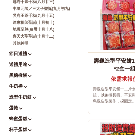
邢府千歲千秋(八月廿三)
中壇元帥／三太子聖誕(九月初九)
吳府王爺千秋(九月十五)
達摩祖師聖誕(十月初十)
地母至尊(農曆十月十八)
齊天大聖聖誕(十月十二)
其他神明
節日送禮
壽龜造型平安餅1
送禮用途
*2盒一
黑糖椪餅
依需求報
牛奶棒
壽龜造型平安餅十二片
組，以象徵長壽、平安
造型牛奶餅
烏龜造型製作，採固定..
蛋捲
蜂蜜蛋糕
杯子蛋糕