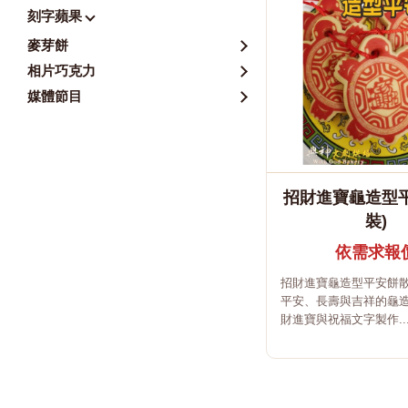
刻字蘋果
麥芽餅
相片巧克力
媒體節目
招財進寶龜造型平
裝)
依需求報
招財進寶龜造型平安餅
平安、長壽與吉祥的龜
財進寶與祝福文字製作..