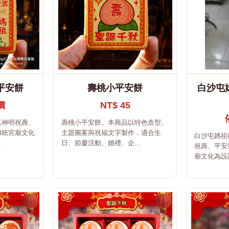
平安餅
壽桃小平安餅
白沙屯
價
NT$ 45
以神明祝壽、
壽桃小平安餅。本商品以特色造型、
傳統宮廟文化
主題圖案與祝福文字製作，適合生
白沙屯媽祖
.
日、節慶活動、婚禮、企...
祝壽、平安
廟文化為設計