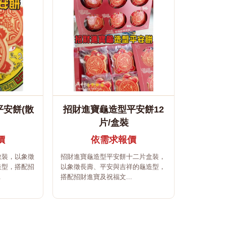
安餅(散
招財進寶龜造型平安餅12
片/盒裝
價
依需求報價
散裝，以象徵
招財進寶龜造型平安餅十二片盒裝，
造型，搭配招
以象徵長壽、平安與吉祥的龜造型，
.
搭配招財進寶及祝福文...