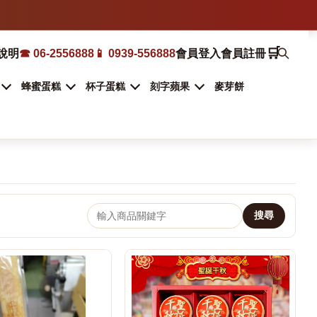
🛒
說明
☎ 06-2556888
📱 0939-556888
會員登入
會員註冊
蜂蜜蛋糕
杯子蛋糕
刻字蘋果
麥芽餅