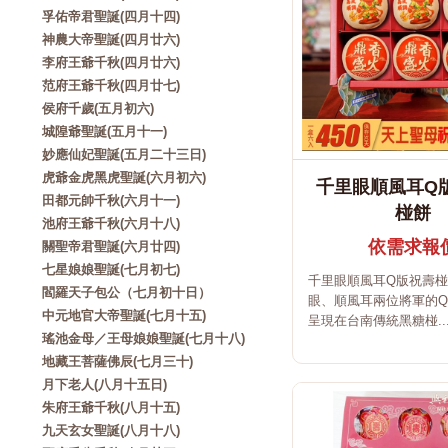
孚佑帝君聖誕(四月十四)
神農大帝聖誕(四月廿六)
李府王爺千秋(四月廿六)
范府王爺千秋(四月廿七)
侯府千歲(五月初六)
城隍爺聖誕(五月十一)
妙應仙妃聖誕(五月二十三日)
虎爺金虎黑虎聖誕(六月初六)
千里眼順風耳Q
田都元帥千秋(六月十一)
椪餅
池府王爺千秋(六月十八)
依需求報
關聖帝君聖誕(六月廿四)
七星娘娘聖誕(七月初七)
千里眼順風耳Q版祝壽
閻羅天子包公（七月初十日）
眼、順風耳兩位將軍的
中元地官大帝聖誕(七月十五)
呈現在台南傳統黑糖椪..
瑤池金母／王母娘娘聖誕(七月十八)
地藏王菩薩佛辰(七月三十)
月下老人(八月十五日)
朱府王爺千秋(八月十五)
九天玄女聖誕(八月十八)