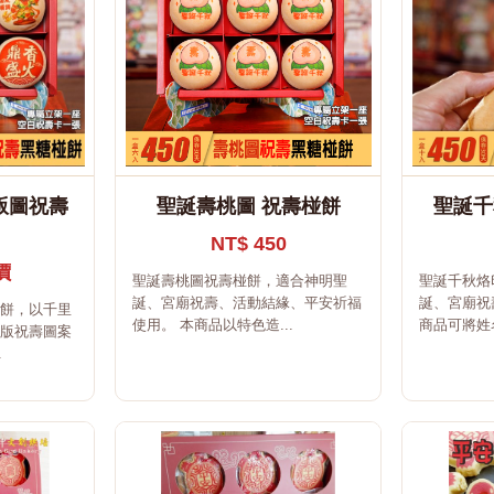
版圖祝壽
聖誕壽桃圖 祝壽椪餅
聖誕千
NT$ 450
價
聖誕壽桃圖祝壽椪餅，適合神明聖
聖誕千秋烙
誕、宮廟祝壽、活動結緣、平安祈福
誕、宮廟祝
椪餅，以千里
使用。 本商品以特色造...
商品可將姓名
Q版祝壽圖案
.