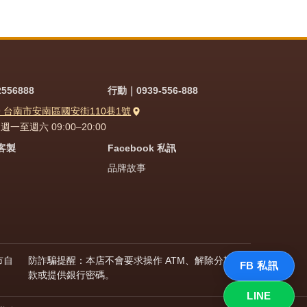
556888
行動｜0939-556-888
9 台南市安南區國安街110巷1號
一至週六 09:00–20:00
問客製
Facebook 私訊
品牌故事
市自
防詐騙提醒：本店不會要求操作 ATM、解除分期付
FB 私訊
款或提供銀行密碼。
LINE