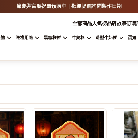
LINE 傳照片 / LOGO / 文字，可快速估價與確認製作方式
門市自取、宅配、超商取貨，依商品類型安排
全部商品
人氣榜
品牌故事
訂購
加入 LINE 詢問客製甜點
送禮
送禮用途
黑糖椪餅
牛奶棒
造型牛奶餅
蛋捲