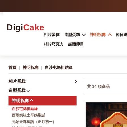
Digi
Cake
相片蛋糕
造型蛋糕
神明祝壽
節日
相片巧克力
媒體節目
首頁
｜
神明祝壽
｜
白沙屯媽祖結緣
相片蛋糕
共 14 項商品
造型蛋糕
神明祝壽
白沙屯媽祖結緣
西螺媽祖太平媽聖誕
元始天尊聖誕（正月初一）