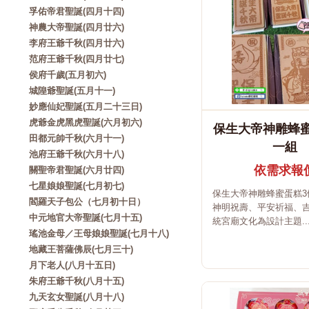
孚佑帝君聖誕(四月十四)
神農大帝聖誕(四月廿六)
李府王爺千秋(四月廿六)
范府王爺千秋(四月廿七)
侯府千歲(五月初六)
城隍爺聖誕(五月十一)
妙應仙妃聖誕(五月二十三日)
虎爺金虎黑虎聖誕(六月初六)
保生大帝神雕蜂蜜
田都元帥千秋(六月十一)
一組
池府王爺千秋(六月十八)
依需求報
關聖帝君聖誕(六月廿四)
七星娘娘聖誕(七月初七)
保生大帝神雕蜂蜜蛋糕3
閻羅天子包公（七月初十日）
神明祝壽、平安祈福、
中元地官大帝聖誕(七月十五)
統宮廟文化為設計主題..
瑤池金母／王母娘娘聖誕(七月十八)
地藏王菩薩佛辰(七月三十)
月下老人(八月十五日)
朱府王爺千秋(八月十五)
九天玄女聖誕(八月十八)