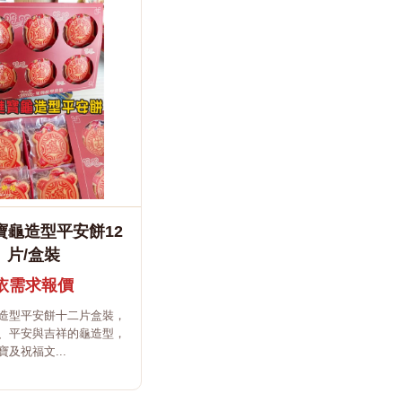
寶龜造型平安餅12
片/盒裝
依需求報價
造型平安餅十二片盒裝，
、平安與吉祥的龜造型，
及祝福文...