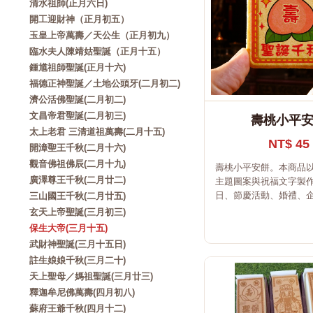
清水祖師(正月六日)
開工迎財神（正月初五）
玉皇上帝萬壽／天公生（正月初九）
臨水夫人陳靖姑聖誕（正月十五）
鍾馗祖師聖誕(正月十六)
福德正神聖誕／土地公頭牙(二月初二)
濟公活佛聖誕(二月初二)
文昌帝君聖誕(二月初三)
壽桃小平
太上老君 三清道祖萬壽(二月十五)
NT$ 45
開漳聖王千秋(二月十六)
觀音佛祖佛辰(二月十九)
壽桃小平安餅。本商品
廣澤尊王千秋(二月廿二)
主題圖案與祝福文字製
日、節慶活動、婚禮、企.
三山國王千秋(二月廿五)
玄天上帝聖誕(三月初三)
保生大帝(三月十五)
武財神聖誕(三月十五日)
註生娘娘千秋(三月二十)
天上聖母／媽祖聖誕(三月廿三)
釋迦牟尼佛萬壽(四月初八)
蘇府王爺千秋(四月十二)