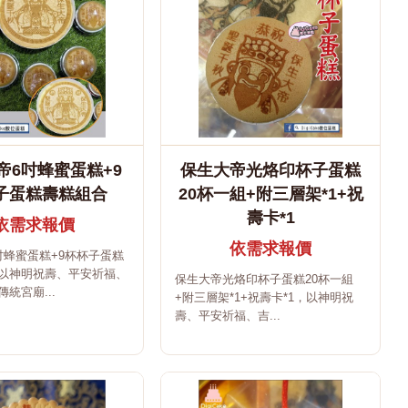
帝6吋蜂蜜蛋糕+9
保生大帝光烙印杯子蛋糕
子蛋糕壽糕組合
20杯一組+附三層架*1+祝
壽卡*1
依需求報價
依需求報價
吋蜂蜜蛋糕+9杯杯子蛋糕
以神明祝壽、平安祈福、
保生大帝光烙印杯子蛋糕20杯一組
統宮廟...
+附三層架*1+祝壽卡*1，以神明祝
壽、平安祈福、吉...