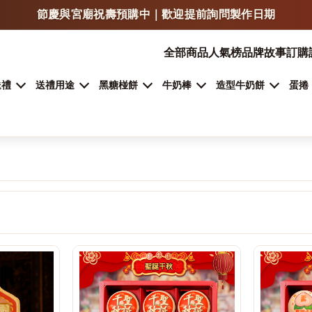
LINE 傳照片 / LOGO / 文字，可快速估價與確認製作方式
門市自取、宅配、超商取貨，依商品類型安排
全部商品
人氣榜
品牌故事
訂購
加入 LINE 詢問客製甜點
送禮
送禮用途
黑糖椪餅
牛奶棒
造型牛奶餅
蛋捲