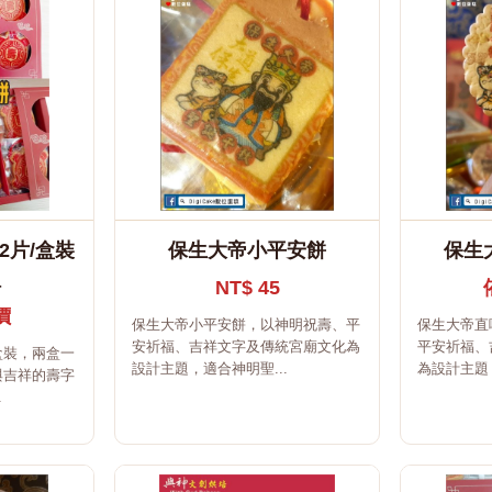
2片/盒裝
保生大帝小平安餅
保生
組
NT$ 45
價
保生大帝小平安餅，以神明祝壽、平
保生大帝直
安祈福、吉祥文字及傳統宮廟文化為
平安祈福、
盒裝，兩盒一
設計主題，適合神明聖...
為設計主題，
與吉祥的壽字
.