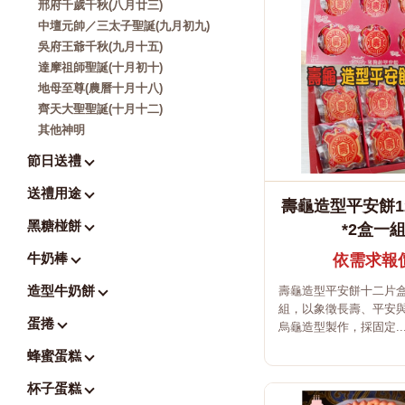
邢府千歲千秋(八月廿三)
中壇元帥／三太子聖誕(九月初九)
吳府王爺千秋(九月十五)
達摩祖師聖誕(十月初十)
地母至尊(農曆十月十八)
齊天大聖聖誕(十月十二)
其他神明
節日送禮
送禮用途
壽龜造型平安餅1
黑糖椪餅
*2盒一
牛奶棒
依需求報
造型牛奶餅
壽龜造型平安餅十二片
組，以象徵長壽、平安
蛋捲
烏龜造型製作，採固定..
蜂蜜蛋糕
杯子蛋糕