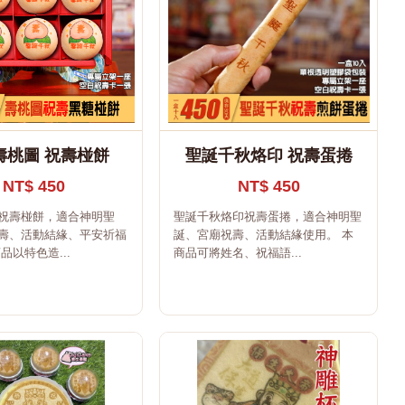
壽桃圖 祝壽椪餅
聖誕千秋烙印 祝壽蛋捲
NT$ 450
NT$ 450
祝壽椪餅，適合神明聖
聖誕千秋烙印祝壽蛋捲，適合神明聖
壽、活動結緣、平安祈福
誕、宮廟祝壽、活動結緣使用。 本
品以特色造...
商品可將姓名、祝福語...