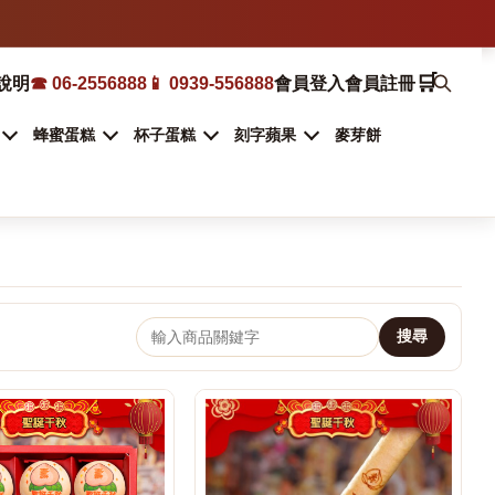
🛒
說明
☎ 06-2556888
📱 0939-556888
會員登入
會員註冊
蜂蜜蛋糕
杯子蛋糕
刻字蘋果
麥芽餅