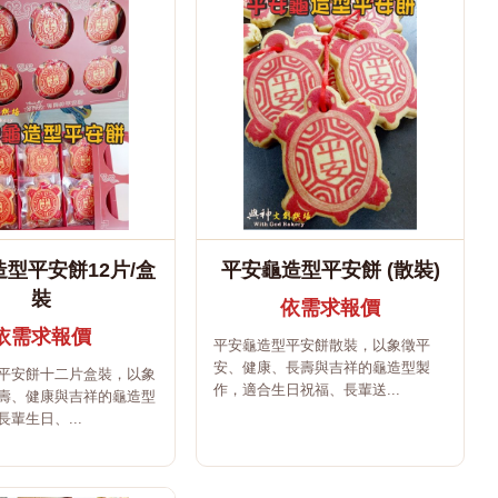
型平安餅12片/盒
平安龜造型平安餅 (散裝)
裝
依需求報價
依需求報價
平安龜造型平安餅散裝，以象徵平
安、健康、長壽與吉祥的龜造型製
平安餅十二片盒裝，以象
作，適合生日祝福、長輩送...
壽、健康與吉祥的龜造型
輩生日、...