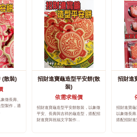
(散裝)
招財進寶龜造型平安餅(散
招財進
裝)
價
依需求報價
以象徵長壽、
造型製作，適
招財進寶龜造型平安餅散裝，以象徵
招財進寶龜
.
平安、長壽與吉祥的龜造型，搭配招
以象徵長壽
財進寶與祝福文字製作...
搭配招財進寶