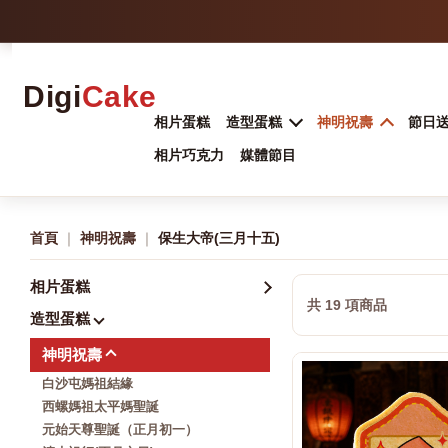
Digi
Cake
相片蛋糕
造型蛋糕
神明祝壽
節日
相片巧克力
媒體節目
首頁
｜
神明祝壽
｜
保生大帝(三月十五)
相片蛋糕
共 19 項商品
造型蛋糕
神明祝壽
白沙屯媽祖結緣
西螺媽祖太平媽聖誕
元始天尊聖誕（正月初一）