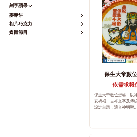
刻字蘋果
麥芽餅
相片巧克力
媒體節目
保生大帝數
依需求報
保生大帝數位蛋糕，以
安祈福、吉祥文字及傳
設計主題，適合神明聖..