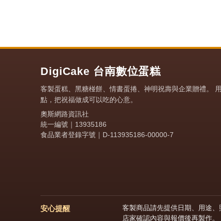
DigiCake 台南數位蛋糕
客製蛋糕、黑糖椪餅、情書蛋捲、神明祝壽與企業贈禮。 
點，把祝福做成可以吃的心意。
奧斯網路資訊社
統一編號｜13935186
食品業者登錄字號｜D-113935186-00000-7
客製商品請先提供日期、用途、照
安心提醒
店家確認內容與報價後再製作。