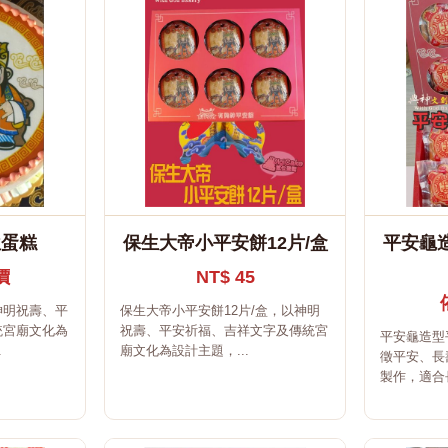
位蛋糕
保生大帝小平安餅12片/盒
平安龜造
價
NT$ 45
神明祝壽、平
保生大帝小平安餅12片/盒，以神明
統宮廟文化為
祝壽、平安祈福、吉祥文字及傳統宮
平安龜造型
.
廟文化為設計主題，...
徵平安、長
製作，適合長