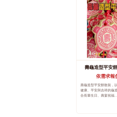
壽龜造型平安餅 
依需求報
壽龜造型平安餅散裝，
健康、平安與吉祥的龜
合長輩生日、壽宴祝福..