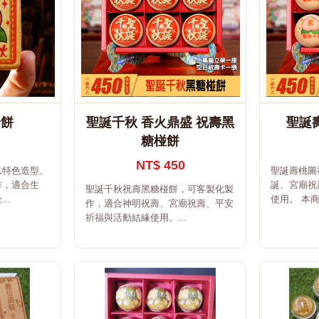
安餅
聖誕千秋 香火鼎盛 祝壽黑
聖誕
糖椪餅
NT$ 450
以特色造型、
聖誕壽桃圖
作，適合生
誕、宮廟祝
聖誕千秋祝壽黑糖椪餅，可客製化製
..
使用。 本商
作，適合神明祝壽、宮廟祝壽、平安
祈福與活動結緣使用。...