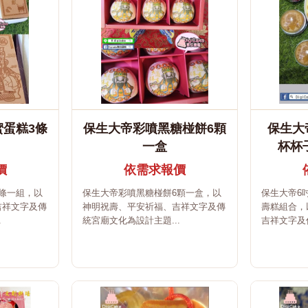
蛋糕3條
保生大帝彩噴黑糖椪餅6顆
保生大
一盒
杯杯
價
依需求報價
條一組，以
保生大帝彩噴黑糖椪餅6顆一盒，以
保生大帝6
吉祥文字及傳
神明祝壽、平安祈福、吉祥文字及傳
壽糕組合，
.
統宮廟文化為設計主題...
吉祥文字及傳