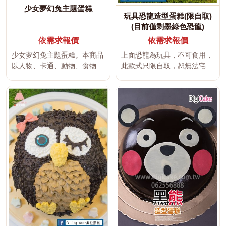
少女夢幻兔主題蛋糕
玩具恐龍造型蛋糕(限自取)
(目前僅剩墨綠色恐龍)
依需求報價
依需求報價
少女夢幻兔主題蛋糕。本商品
上面恐龍為玩具，不可食用，
以人物、卡通、動物、食物、
此款式只限自取，恕無法宅配
物品、職業或興趣主題打造平
(目前僅剩墨綠色恐龍 *1)...
面或立...