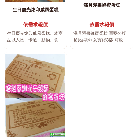
滿月漫畫蜂蜜蛋糕
生日慶光烙印戚風蛋糕
依需求報價
依需求報價
生日慶光烙印戚風蛋糕。本商
滿月漫畫蜂蜜蛋糕 圖案公版
品以人物、卡通、動物、食
爸比媽咪+女寶寶Q版 可改小
物、物品、職業或興趣主題打
名字 本商品以人物、卡...
造平面或...