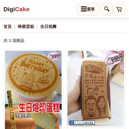
Digi
Cake
☰
🔍
首頁
｜
蜂蜜蛋糕
｜
生日祝壽
共 3 項商品