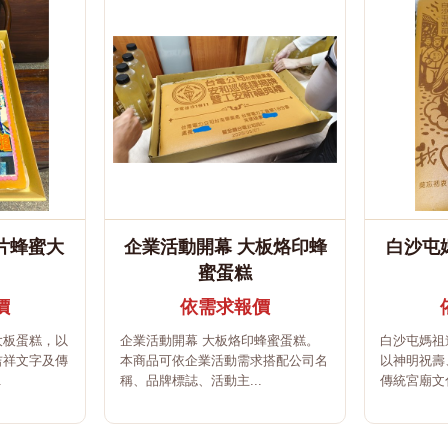
片蜂蜜大
企業活動開幕 大板烙印蜂
白沙屯
蜜蛋糕
價
依需求報價
大板蛋糕，以
企業活動開幕 大板烙印蜂蜜蛋糕。
白沙屯媽祖
吉祥文字及傳
本商品可依企業活動需求搭配公司名
以神明祝壽
.
稱、品牌標誌、活動主...
傳統宮廟文化