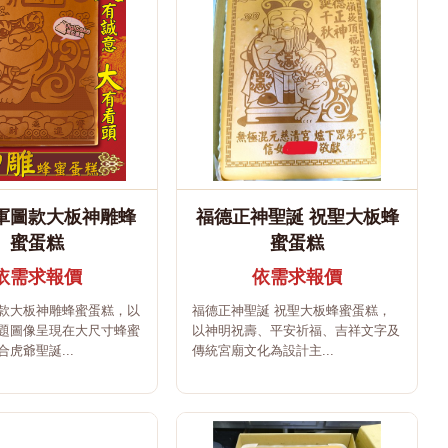
軍圖款大板神雕蜂
福德正神聖誕 祝聖大板蜂
蜜蛋糕
蜜蛋糕
依需求報價
依需求報價
款大板神雕蜂蜜蛋糕，以
福德正神聖誕 祝聖大板蜂蜜蛋糕，
題圖像呈現在大尺寸蜂蜜
以神明祝壽、平安祈福、吉祥文字及
虎爺聖誕...
傳統宮廟文化為設計主...