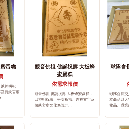
蜂蜜蛋糕
觀音佛祖 佛誕祝壽 大板蜂
球隊會
蜜蛋糕
價
依需求報價
，以神明祝
字及傳統宮廟
觀音佛祖 佛誕祝壽 大板蜂蜜蛋糕，
球隊會長交
..
以神明祝壽、平安祈福、吉祥文字及
本商品以人
傳統宮廟文化為設計...
物品、職業或