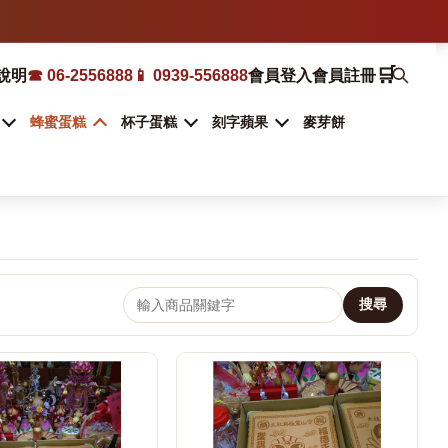
🛒
說明
☎ 06-2556888
📱 0939-556888
會員登入
會員註冊
蜂蜜蛋糕
杯子蛋糕
刻字蘋果
麥芽餅