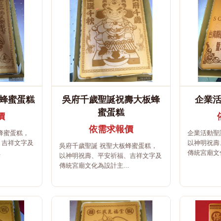
蜂蜜蛋糕
吳府千歲聖誕祝壽大板蜂
企業
蜜蛋糕
價
依需求報價
蜂蜜蛋糕，
企業活動聖
、吉祥文字及
以神明祝壽
吳府千歲聖誕 祝聖大板蜂蜜蛋糕，
.
傳統宮廟文化
以神明祝壽、平安祈福、吉祥文字及
傳統宮廟文化為設計主...