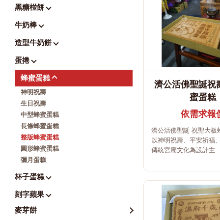
黑糖椪餅
牛奶棒
造型牛奶餅
蛋捲
蜂蜜蛋糕
濟公活佛聖誕祝
神明祝壽
蜜蛋糕
生日祝壽
依需求報
中型蜂蜜蛋糕
長條蜂蜜蛋糕
濟公活佛聖誕 祝聖大板
整版蜂蜜蛋糕
以神明祝壽、平安祈福
圓形蜂蜜蛋糕
傳統宮廟文化為設計主..
彌月蛋糕
杯子蛋糕
刻字蘋果
麥芽餅