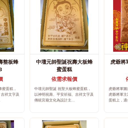
壽整板蜂
中壇元帥聖誕祝壽大板蜂
虎爺將
3
蜜蛋糕
價
依需求報價
蜂蜜蛋糕，
中壇元帥聖誕 祝聖大板蜂蜜蛋糕，
虎爺將軍圖
、吉祥文字及
以神明祝壽、平安祈福、吉祥文字及
虎爺將軍主
.
傳統宮廟文化為設計主...
蛋糕上，適合