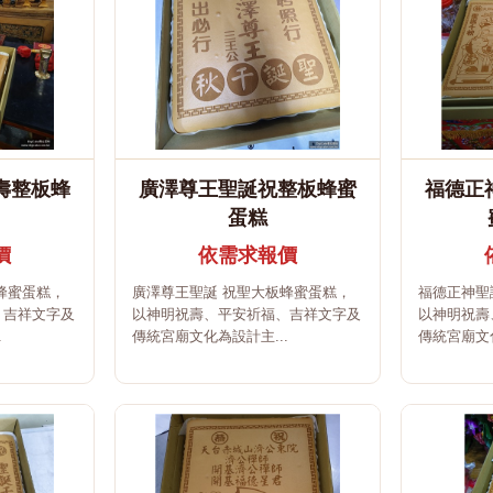
壽整板蜂
廣澤尊王聖誕祝整板蜂蜜
福德正
蛋糕
價
依需求報價
蜂蜜蛋糕，
廣澤尊王聖誕 祝聖大板蜂蜜蛋糕，
福德正神聖
、吉祥文字及
以神明祝壽、平安祈福、吉祥文字及
以神明祝壽
.
傳統宮廟文化為設計主...
傳統宮廟文化