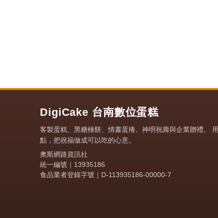
DigiCake 台南數位蛋糕
客製蛋糕、黑糖椪餅、情書蛋捲、神明祝壽與企業贈禮。 
點，把祝福做成可以吃的心意。
奧斯網路資訊社
統一編號｜13935186
食品業者登錄字號｜D-113935186-00000-7