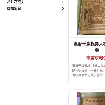
相片巧克力
媒體節目
溫府千歲祝壽大
糕
依需求報
溫府千歲聖誕 祝聖大板
以神明祝壽、平安祈福
傳統宮廟文化為設計主..