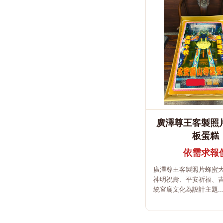
廣澤尊王客製照
板蛋糕
依需求報
廣澤尊王客製照片蜂蜜
神明祝壽、平安祈福、
統宮廟文化為設計主題..