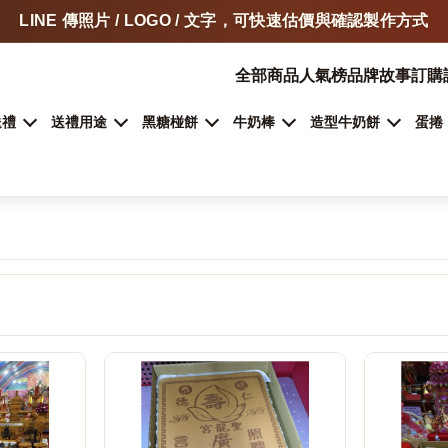
LINE 傳照片 / LOGO / 文字，可快速估價與確認製作方式
門市自取、宅配、超商取貨，依商品類型安排
全部商品
人氣榜
品牌故事
訂購
加入 LINE 詢問客製甜點
送禮
送禮用途
黑糖椪餅
牛奶棒
造型牛奶餅
蛋捲