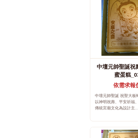
中壇元帥聖誕祝
蜜蛋糕_0
依需求報
中壇元帥聖誕 祝聖大板
以神明祝壽、平安祈福
傳統宮廟文化為設計主..