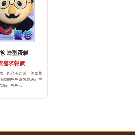
爸 造型蛋糕
依需求報價
糕，以穿著西裝、帥氣董
賺錢的爸爸形象為設計主
節、爸爸...