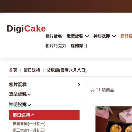
Digi
Cake
相片蛋糕
造型蛋糕
神明祝壽
節日
相片巧克力
媒體節目
首頁
｜
節日送禮
｜
父親節(國曆八月八日)
相片蛋糕
共 11 項商品
造型蛋糕
神明祝壽
節日送禮
農曆春節(一月初一)
開工大吉(一月初五)