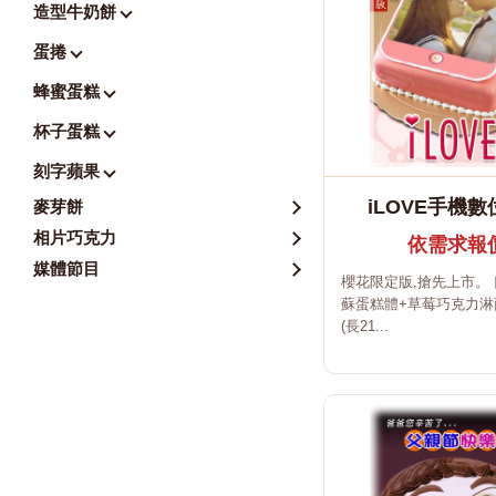
造型牛奶餅
蛋捲
蜂蜜蛋糕
杯子蛋糕
刻字蘋果
iLOVE手機
麥芽餅
相片巧克力
依需求報
媒體節目
櫻花限定版,搶先上市。 
蘇蛋糕體+草莓巧克力淋面
(長21...