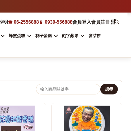
🛒
說明
☎ 06-2556888
📱 0939-556888
會員登入
會員註冊
蜂蜜蛋糕
杯子蛋糕
刻字蘋果
麥芽餅