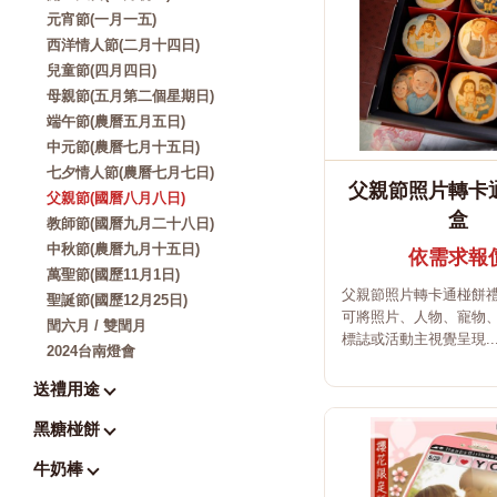
元宵節(一月一五)
西洋情人節(二月十四日)
兒童節(四月四日)
母親節(五月第二個星期日)
端午節(農曆五月五日)
中元節(農曆七月十五日)
七夕情人節(農曆七月七日)
父親節照片轉卡
父親節(國曆八月八日)
盒
教師節(國曆九月二十八日)
中秋節(農曆九月十五日)
依需求報
萬聖節(國歷11月1日)
父親節照片轉卡通椪餅
聖誕節(國歷12月25日)
可將照片、人物、寵物
閏六月 / 雙閏月
標誌或活動主視覺呈現..
2024台南燈會
送禮用途
黑糖椪餅
牛奶棒