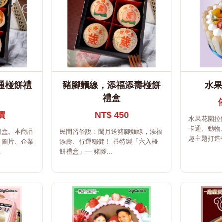
通椪餅禮
豬腳麵線，添福添壽椪餅
水
禮盒
價
NT$ 450
水果花園拉
卡通、動物
禮盒。本商品
民間習俗說：閏月送豬腳麵線，添福
趣主題打造平
、圖片、企業
添壽、行運穩健！ 🍜特製「六入椪
.
餅禮盒」— 豬腳...