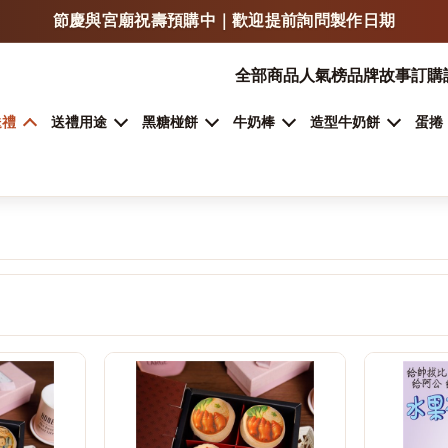
節慶與宮廟祝壽預購中｜歡迎提前詢問製作日期
LINE 傳照片 / LOGO / 文字，可快速估價與確認製作方式
全部商品
人氣榜
品牌故事
訂購
門市自取、宅配、超商取貨，依商品類型安排
送禮
送禮用途
黑糖椪餅
牛奶棒
造型牛奶餅
蛋捲
加入 LINE 詢問客製甜點