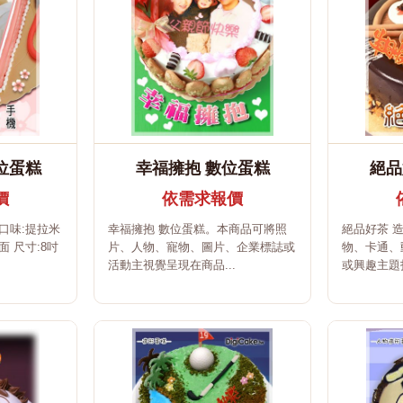
數位蛋糕
幸福擁抱 數位蛋糕
絕品
價
依需求報價
口味:提拉米
幸福擁抱 數位蛋糕。本商品可將照
絕品好茶 
 尺寸:8吋
片、人物、寵物、圖片、企業標誌或
物、卡通、
活動主視覺呈現在商品...
或興趣主題打