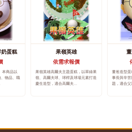
鮮奶蛋糕
果嶺英雄
董
價
依需求報價
。本商品以
果嶺英雄高爾夫主題蛋糕，以翠綠果
董爸造型蛋
物、物品、職
嶺、高爾夫球、球桿及球場元素打造
事長與辛苦
.
慶生造型，適合高爾夫...
題，適合父親