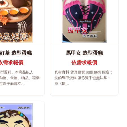
好茶 造型蛋糕
馬甲女 造型蛋糕
依需求報價
依需求報價
造型蛋糕。本商品以人
真材實料 貨真價實 如假包換 腰瘦ㄋ
動物、食物、物品、職業
波的馬甲蛋糕 讓你雙手也無法掌！
造平面或立...
※《提...