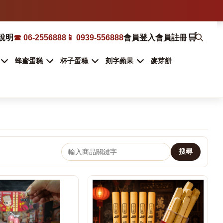
🛒
說明
☎ 06-2556888
📱 0939-556888
會員登入
會員註冊
蜂蜜蛋糕
杯子蛋糕
刻字蘋果
麥芽餅