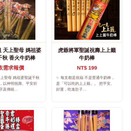
 天上聖母 媽祖婆
虎爺將軍聖誕祝壽上上籤
千秋 香火牛奶棒
牛奶棒
依需求報價
NT$ 199
天上聖母 媽祖婆聖誕千秋
✨ 每支都是祝福 不是普通牛奶棒，
，以神明祝壽、平安祈
是「可以吃的上上籤」。 把平安、
及傳統...
好運，吃進肚子...