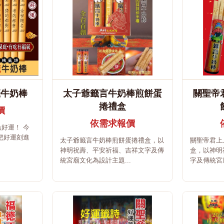
籤牛奶棒
太子爺籤言牛奶棒煎餅蛋
關聖帝
捲禮盒
價
依需求報價
好運！ 今
把好運刻進
太子爺籤言牛奶棒煎餅蛋捲禮盒，以
關聖帝君上
神明祝壽、平安祈福、吉祥文字及傳
盒，以神明
統宮廟文化為設計主題...
字及傳統宮廟