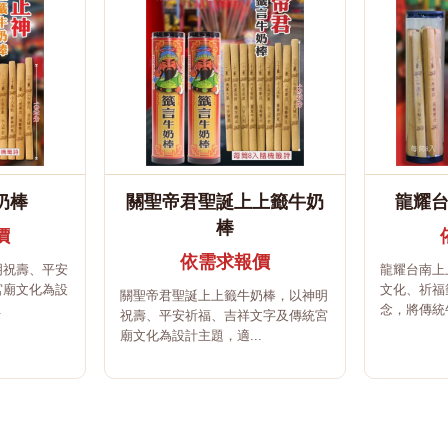
奶棒
關聖帝君聖誕上上籤牛奶
龍耀
棒
價
依需求報價
明祝壽、平安
龍耀台南上
宮廟文化為設
文化、祈福
關聖帝君聖誕上上籤牛奶棒，以神明
.
念，將傳統牛
祝壽、平安祈福、吉祥文字及傳統宮
廟文化為設計主題，適...