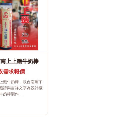
台南上上籤牛奶棒
依需求報價
上籤牛奶棒，以台南廟宇
籤詩與吉祥文字為設計概
奶棒製作...