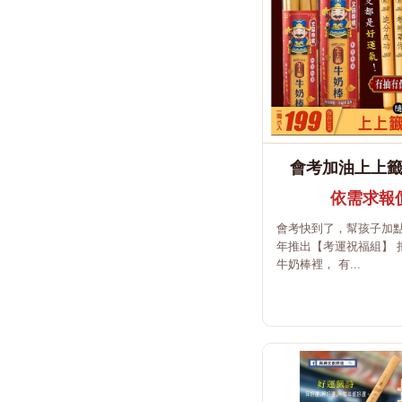
會考加油上上
依需求報
會考快到了，幫孩子加點
年推出【考運祝福組】 
牛奶棒裡， 有...