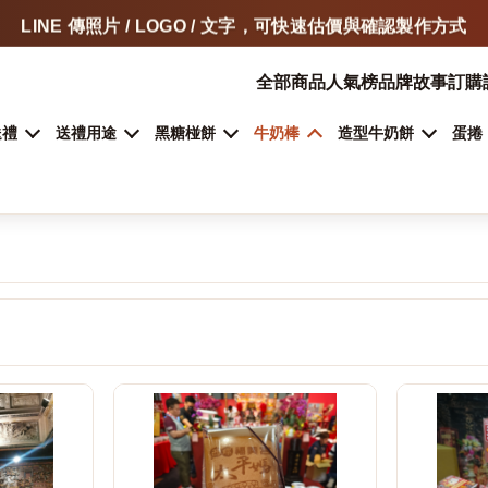
LINE 傳照片 / LOGO / 文字，可快速估價與確認製作方式
門市自取、宅配、超商取貨，依商品類型安排
全部商品
人氣榜
品牌故事
訂購
加入 LINE 詢問客製甜點
送禮
送禮用途
黑糖椪餅
牛奶棒
造型牛奶餅
蛋捲