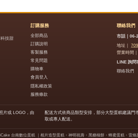
訂購服務
聯絡我們
全部商品
市話｜06-2
用科技甜
訂購說明
地址｜
70
客製服務
營業時間｜週
常見問題
LINE 詢
購物車
聯絡我們
會員登入
隱私權政策
服務條款
片或 LOGO，由
配送方式依商品類型安排，部分大型蛋糕建議門
取或專人配送。
giCake 台南數位蛋糕
｜相片造型蛋糕・神明祝壽・黑糖椪餅・蜂蜜蛋糕・雷烙