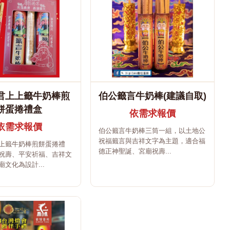
君上上籤牛奶棒煎
伯公籤言牛奶棒(建議自取)
餅蛋捲禮盒
依需求報價
依需求報價
伯公籤言牛奶棒三筒一組，以土地公
祝福籤言與吉祥文字為主題，適合福
上籤牛奶棒煎餅蛋捲禮
德正神聖誕、宮廟祝壽...
祝壽、平安祈福、吉祥文
文化為設計...