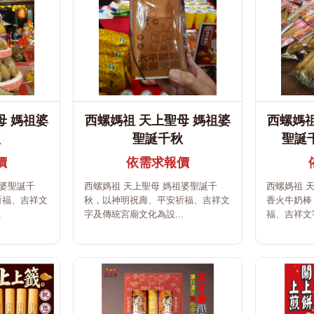
母 媽祖婆
西螺媽祖 天上聖母 媽祖婆
西螺媽祖
秋
聖誕千秋
聖誕
價
依需求報價
祖婆聖誕千
西螺媽祖 天上聖母 媽祖婆聖誕千
西螺媽祖 
祈福、吉祥文
秋，以神明祝壽、平安祈福、吉祥文
香火牛奶棒
.
字及傳統宮廟文化為設...
福、吉祥文字