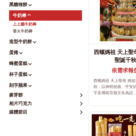
黑糖椪餅
牛奶棒
上上籤牛奶棒
香火牛奶棒
造型牛奶餅
西螺媽祖 天上聖
蛋捲
聖誕千
蜂蜜蛋糕
依需求報
杯子蛋糕
西螺媽祖 天上聖母 媽
刻字蘋果
秋，以神明祝壽、平安
字及傳統宮廟文化為設..
麥芽餅
相片巧克力
媒體節目