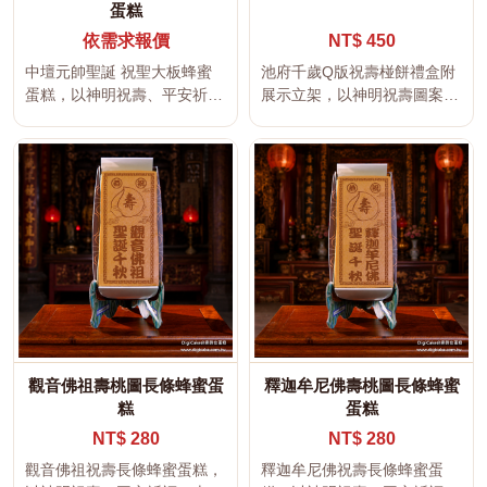
蛋糕
依需求報價
NT$ 450
中壇元帥聖誕 祝聖大板蜂蜜
池府千歲Q版祝壽椪餅禮盒附
蛋糕，以神明祝壽、平安祈
展示立架，以神明祝壽圖案、
福、吉祥文字及傳統宮廟文化
吉祥文字與大型金牌造型呈
為設計主...
現，適合...
觀音佛祖壽桃圖長條蜂蜜蛋
釋迦牟尼佛壽桃圖長條蜂蜜
糕
蛋糕
NT$ 280
NT$ 280
觀音佛祖祝壽長條蜂蜜蛋糕，
釋迦牟尼佛祝壽長條蜂蜜蛋