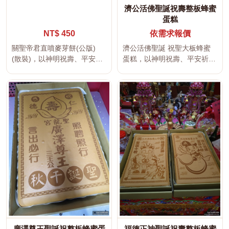
濟公活佛聖誕祝壽整板蜂蜜
蛋糕
NT$ 450
依需求報價
關聖帝君直噴麥芽餅(公版)
濟公活佛聖誕 祝聖大板蜂蜜
(散裝)，以神明祝壽、平安祈
蛋糕，以神明祝壽、平安祈
福、吉祥文字及傳統宮廟文化
福、吉祥文字及傳統宮廟文化
為...
為設計主...
廣澤尊王聖誕祝整板蜂蜜蛋
福德正神聖誕祝壽整板蜂蜜