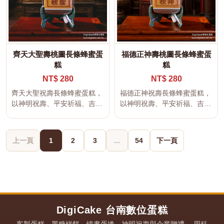
齊天大聖壽桃圖長條蜂蜜蛋
福德正神壽桃圖長條蜂蜜蛋
糕
糕
NT$ 280
NT$ 280
齊天大聖祝壽長條蜂蜜蛋糕，
福德正神祝壽長條蜂蜜蛋糕，
以神明祝壽、平安祈福、吉祥
以神明祝壽、平安祈福、吉祥
文字及傳統宮廟文化為設計主
文字及傳統宮廟文化為設計主
題，適...
題，適...
上一頁
1
2
3
...
54
下一頁
DigiCake 台南數位蛋糕