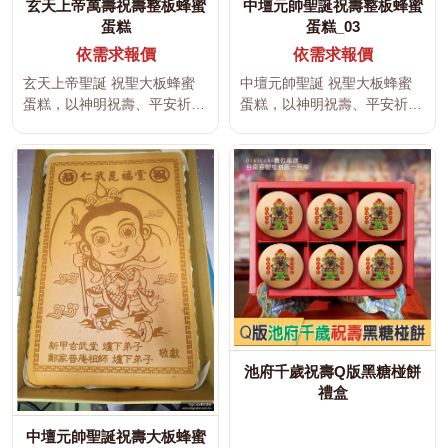
玄天上帝萬壽祝壽整板蜂蜜
中壇元帥聖誕祝壽整板蜂蜜
蛋糕
蛋糕_03
依需求報價
依需求報價
玄天上帝聖誕 祝聖大板蜂蜜
中壇元帥聖誕 祝聖大板蜂蜜
蛋糕，以神明祝壽、平安祈
蛋糕，以神明祝壽、平安祈
福、吉祥文字及傳統宮廟文化
福、吉祥文字及傳統宮廟文化
為設計主...
為設計主...
池府千歲祝壽Q版黑糖椪餅
禮盒
中壇元帥聖誕祝壽大板蜂蜜