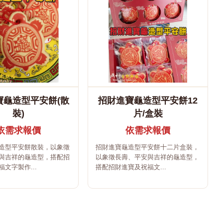
寶龜造型平安餅(散
招財進寶龜造型平安餅12
裝)
片/盒裝
依需求報價
依需求報價
造型平安餅散裝，以象徵
招財進寶龜造型平安餅十二片盒裝，
與吉祥的龜造型，搭配招
以象徵長壽、平安與吉祥的龜造型，
文字製作...
搭配招財進寶及祝福文...