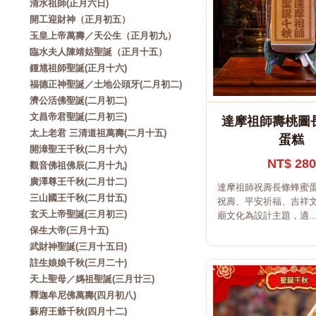
清水祖師(正月六日)
開工迎財神（正月初五）
玉皇上帝萬壽／天公生（正月初九）
臨水夫人陳靖姑聖誕（正月十五）
鍾馗祖師聖誕(正月十六)
福德正神聖誕／土地公頭牙(二月初二)
濟公活佛聖誕(二月初二)
文昌帝君聖誕(二月初三)
達摩祖師壽桃圖
太上老君 三清道祖萬壽(二月十五)
蛋糕
開漳聖王千秋(二月十六)
NT$ 280
觀音佛祖佛辰(二月十九)
廣澤尊王千秋(二月廿二)
達摩祖師祝壽長條蜂蜜
三山國王千秋(二月廿五)
祝壽、平安祈福、吉祥
玄天上帝聖誕(三月初三)
廟文化為設計主題，適..
保生大帝(三月十五)
武財神聖誕(三月十五日)
註生娘娘千秋(三月二十)
天上聖母／媽祖聖誕(三月廿三)
釋迦牟尼佛萬壽(四月初八)
蘇府王爺千秋(四月十二)