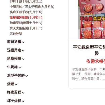
邢府千歲千秋(八月廿三)
中壇元帥／三太子聖誕(九月初九)
吳府王爺千秋(九月十五)
達摩祖師聖誕(十月初十)
地母至尊(農曆十月十八)
齊天大聖聖誕(十月十二)
其他神明
節日送禮
平安龜造型平安餅
送禮用途
裝
黑糖椪餅
依需求報
牛奶棒
平安龜造型平安餅十二
徵平安、長壽、健康與
造型牛奶餅
製作，適合長輩生日、..
蛋捲
蜂蜜蛋糕
杯子蛋糕