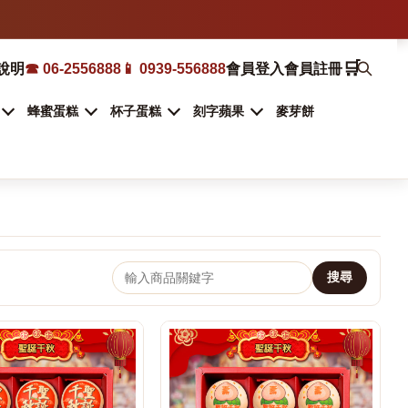
🛒
說明
☎ 06-2556888
📱 0939-556888
會員登入
會員註冊
蜂蜜蛋糕
杯子蛋糕
刻字蘋果
麥芽餅