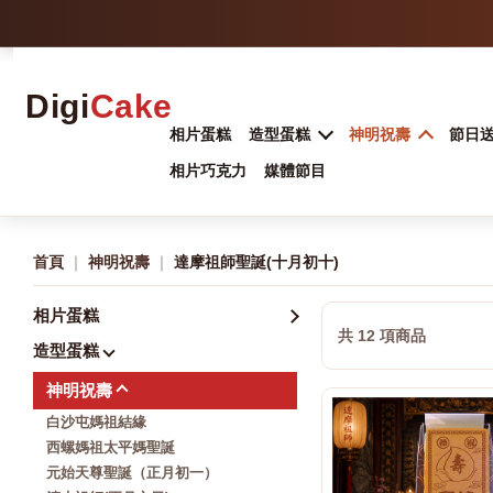
Digi
Cake
相片蛋糕
造型蛋糕
神明祝壽
節日
相片巧克力
媒體節目
首頁
｜
神明祝壽
｜
達摩祖師聖誕(十月初十)
相片蛋糕
共 12 項商品
造型蛋糕
神明祝壽
白沙屯媽祖結緣
西螺媽祖太平媽聖誕
元始天尊聖誕（正月初一）