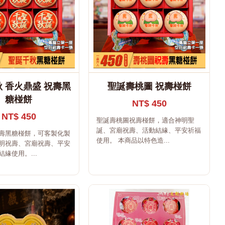
 香火鼎盛 祝壽黑
聖誕壽桃圖 祝壽椪餅
糖椪餅
NT$ 450
NT$ 450
聖誕壽桃圖祝壽椪餅，適合神明聖
誕、宮廟祝壽、活動結緣、平安祈福
壽黑糖椪餅，可客製化製
使用。 本商品以特色造...
明祝壽、宮廟祝壽、平安
緣使用。...