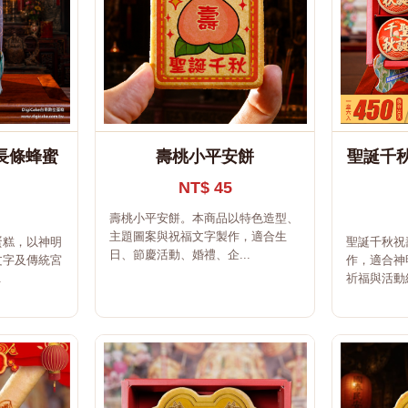
長條蜂蜜
壽桃小平安餅
聖誕千秋
NT$ 45
壽桃小平安餅。本商品以特色造型、
主題圖案與祝福文字製作，適合生
蛋糕，以神明
聖誕千秋祝
日、節慶活動、婚禮、企...
文字及傳統宮
作，適合神
.
祈福與活動結