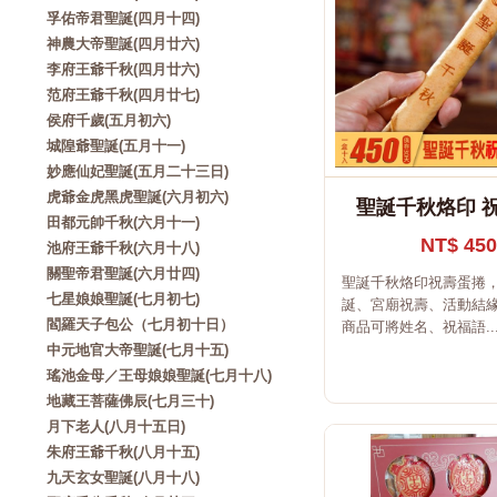
孚佑帝君聖誕(四月十四)
神農大帝聖誕(四月廿六)
李府王爺千秋(四月廿六)
范府王爺千秋(四月廿七)
侯府千歲(五月初六)
城隍爺聖誕(五月十一)
妙應仙妃聖誕(五月二十三日)
虎爺金虎黑虎聖誕(六月初六)
聖誕千秋烙印 
田都元帥千秋(六月十一)
NT$ 450
池府王爺千秋(六月十八)
關聖帝君聖誕(六月廿四)
聖誕千秋烙印祝壽蛋捲
七星娘娘聖誕(七月初七)
誕、宮廟祝壽、活動結緣
閻羅天子包公（七月初十日）
商品可將姓名、祝福語..
中元地官大帝聖誕(七月十五)
瑤池金母／王母娘娘聖誕(七月十八)
地藏王菩薩佛辰(七月三十)
月下老人(八月十五日)
朱府王爺千秋(八月十五)
九天玄女聖誕(八月十八)