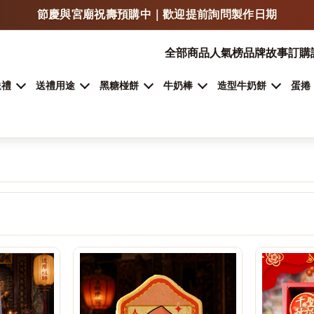
LINE 傳照片 / LOGO / 文字，可快速估價與確認製作方式
全部商品
人氣榜
品牌故事
訂購
門市自取、宅配、超商取貨，依商品類型安排
加入 LINE 詢問客製甜點
送禮
送禮用途
黑糖椪餅
牛奶棒
造型牛奶餅
蛋捲