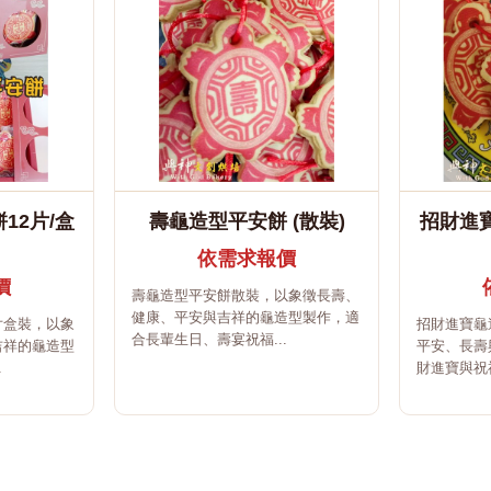
12片/盒
壽龜造型平安餅 (散裝)
招財進
依需求報價
價
壽龜造型平安餅散裝，以象徵長壽、
健康、平安與吉祥的龜造型製作，適
片盒裝，以象
招財進寶龜
合長輩生日、壽宴祝福...
吉祥的龜造型
平安、長壽
.
財進寶與祝福