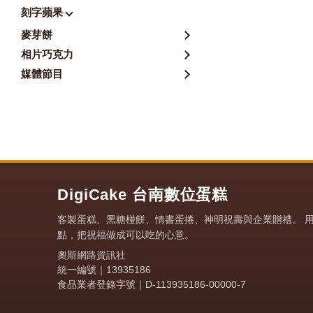
刻字蘋果
麥芽餅
相片巧克力
媒體節目
DigiCake 台南數位蛋糕
客製蛋糕、黑糖椪餅、情書蛋捲、神明祝壽與企業贈禮。 
點，把祝福做成可以吃的心意。
奧斯網路資訊社
統一編號｜13935186
食品業者登錄字號｜D-113935186-00000-7