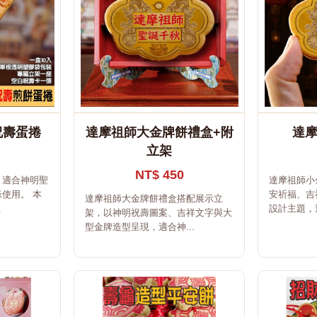
祝壽蛋捲
達摩祖師大金牌餅禮盒+附
達
立架
NT$ 450
，適合神明聖
達摩祖師小
使用。 本
安祈福、吉
達摩祖師大金牌餅禮盒搭配展示立
.
設計主題，適
架，以神明祝壽圖案、吉祥文字與大
型金牌造型呈現，適合神...