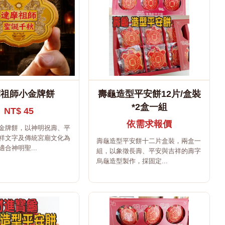
摩祖師小金牌餅
壽龜造型平安餅12片/盒裝
*2盒一組
NT$ 45
依需求報價
金牌餅，以神明祝壽、平
祥文字及傳統宮廟文化為
壽龜造型平安餅十二片盒裝，兩盒一
合神明聖...
組，以象徵長壽、平安與吉祥的壽字
烏龜造型製作，採固定...