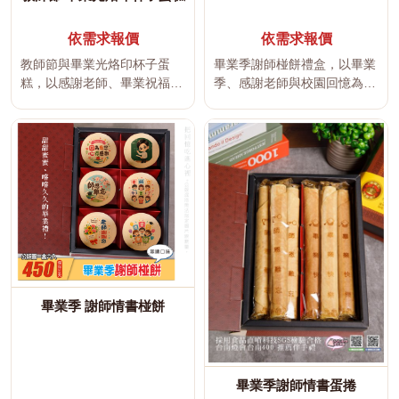
依需求報價
依需求報價
教師節與畢業光烙印杯子蛋
畢業季謝師椪餅禮盒，以畢業
糕，以感謝老師、畢業祝福、
季、感謝老師與校園回憶為設
班級回憶與校園元素為設計主
計主題，將老師插圖、學生祝
題，可將...
福及暖...
畢業季 謝師情書椪餅
畢業季謝師情書蛋捲