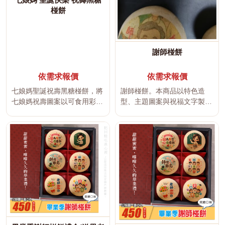
椪餅
謝師椪餅
依需求報價
依需求報價
七娘媽聖誕祝壽黑糖椪餅，將
謝師椪餅。本商品以特色造
七娘媽祝壽圖案以可食用彩色
型、主題圖案與祝福文字製
印刷呈現在台南傳統黑糖椪餅
作，適合生日、節慶活動、婚
上，適...
禮、企業贈...