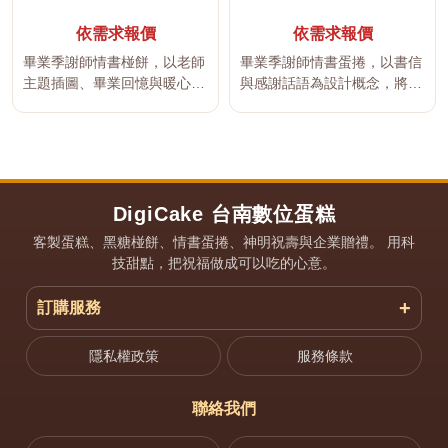
依需求報價
依需求報價
畢業季謝師情書椪餅，以老師
畢業季謝師情書蛋捲，以書信
主題插圖、畢業回憶與暖心感
與感謝話語為設計概念，將平
謝文字呈現在黑糖椪餅上，讓
常不容易說出口的謝意呈現在
學生用...
手工蛋...
DigiCake 台南數位蛋糕
客製蛋糕、黑糖椪餅、情書蛋捲、神明祝壽與企業贈禮。 用科
技甜點，把祝福做成可以吃的心意。
訂購服務
隱私權政策
服務條款
聯絡我們