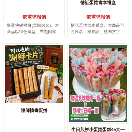
情話蛋捲書本禮盒
依需求報價
依需求報價
畢業快樂椪餅(單顆散裝)。本
情話蛋捲書本禮盒。本商品可
商品以特色造型、主題圖案與
將姓名、祝福語、感謝文字、
祝福文字製作，適合生日、節
企業名稱、婚禮內容、活動標
慶活...
語或節...
謝師情書蛋捲
生日煎餅小蛋捲蛋糕45支一