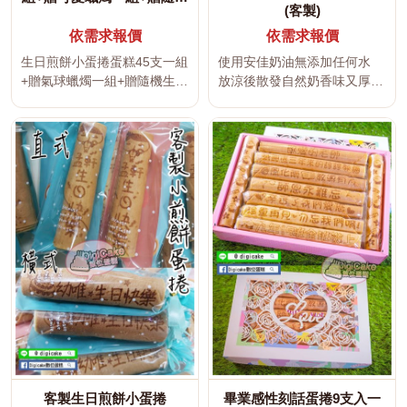
(客製)
生日帽
依需求報價
依需求報價
生日煎餅小蛋捲蛋糕45支一組
使用安佳奶油無添加任何水
+贈氣球蠟燭一組+贈隨機生日
放涼後散發自然奶香味又厚實
帽 使用安佳奶油無添加任何...
真的好吃 可刻製所有文字及
插...
客製生日煎餅小蛋捲
畢業感性刻話蛋捲9支入一