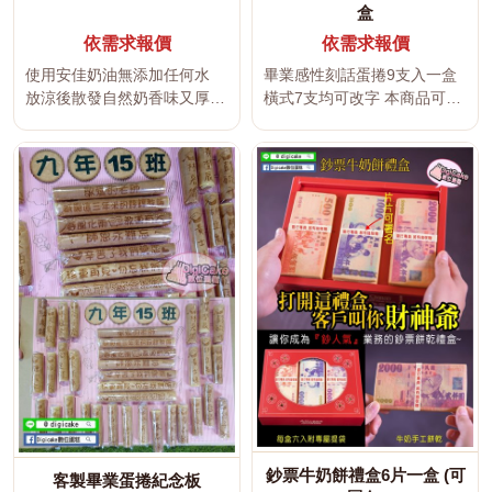
盒
依需求報價
依需求報價
使用安佳奶油無添加任何水
畢業感性刻話蛋捲9支入一盒
放涼後散發自然奶香味又厚實
橫式7支均可改字 本商品可將
真的好吃 可刻製所有文字及
姓名、祝福語、感謝文字、
插...
企...
鈔票牛奶餅禮盒6片一盒 (可
客製畢業蛋捲紀念板