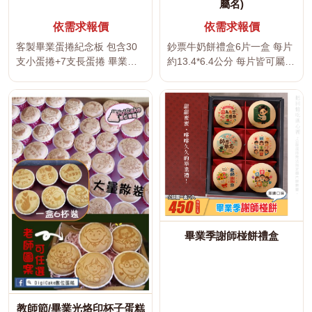
屬名)
依需求報價
依需求報價
客製畢業蛋捲紀念板 包含30
鈔票牛奶餅禮盒6片一盒 每片
支小蛋捲+7支長蛋捲 畢業小
約13.4*6.4公分 每片皆可屬名
插圖隨機~~ 本商品可將...
~附提袋~ ...
畢業季謝師椪餅禮盒
教師節/畢業光烙印杯子蛋糕