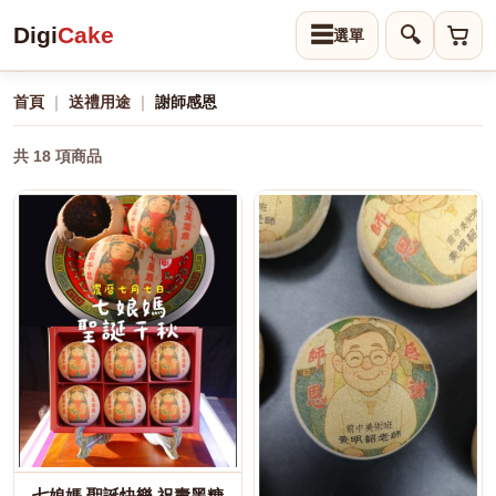
Digi
Cake
☰
🔍
首頁
｜
送禮用途
｜
謝師感恩
共 18 項商品
七娘媽 聖誕快樂 祝壽黑糖