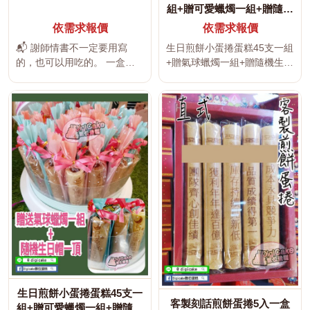
組+贈可愛蠟燭一組+贈隨機
生日帽
依需求報價
依需求報價
📬 謝師情書不一定要用寫
生日煎餅小蛋捲蛋糕45支一組
的，也可以用吃的。 一盒甜
+贈氣球蠟燭一組+贈隨機生日
點，就是一封謝師卡片。 讓
帽 使用安佳奶油無添加任何...
老...
生日煎餅小蛋捲蛋糕45支一
客製刻話煎餅蛋捲5入一盒
組+贈可愛蠟燭一組+贈隨機