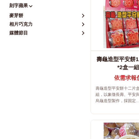
刻字蘋果
麥芽餅
相片巧克力
媒體節目
壽龜造型平安餅1
*2盒一
依需求報
壽龜造型平安餅十二片
組，以象徵長壽、平安
烏龜造型製作，採固定..