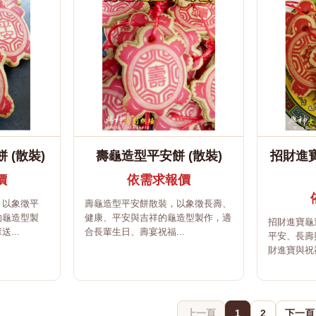
 (散裝)
壽龜造型平安餅 (散裝)
招財進
價
依需求報價
，以象徵平
壽龜造型平安餅散裝，以象徵長壽、
的龜造型製
健康、平安與吉祥的龜造型製作，適
招財進寶龜
...
合長輩生日、壽宴祝福...
平安、長壽
財進寶與祝福
上一頁
1
2
下一頁