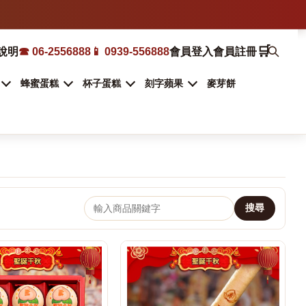
🛒
說明
☎ 06-2556888
📱 0939-556888
會員登入
會員註冊
蜂蜜蛋糕
杯子蛋糕
刻字蘋果
麥芽餅