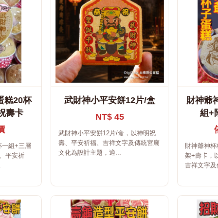
糕20杯
武財神小平安餅12片/盒
財神爺神
祝壽卡
組+
NT$ 45
價
武財神小平安餅12片/盒，以神明祝
壽、平安祈福、吉祥文字及傳統宮廟
杯一組+三層
財神爺神杯
文化為設計主題，適...
、平安祈
架+壽卡，
.
吉祥文字及傳