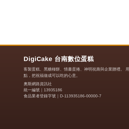
DigiCake 台南數位蛋糕
客製蛋糕、黑糖椪餅、情書蛋捲、神明祝壽與企業贈禮。 
點，把祝福做成可以吃的心意。
奧斯網路資訊社
統一編號｜13935186
食品業者登錄字號｜D-113935186-00000-7