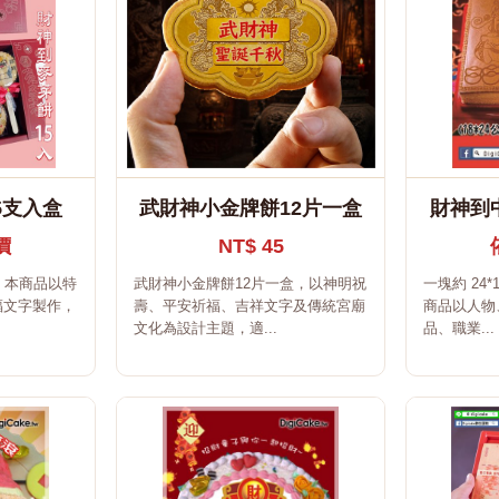
5支入盒
武財神小金牌餅12片一盒
財神到
價
NT$ 45
。本商品以特
武財神小金牌餅12片一盒，以神明祝
一塊約 24*
福文字製作，
壽、平安祈福、吉祥文字及傳統宮廟
商品以人物
文化為設計主題，適...
品、職業...