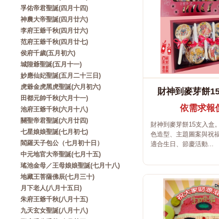
孚佑帝君聖誕(四月十四)
神農大帝聖誕(四月廿六)
李府王爺千秋(四月廿六)
范府王爺千秋(四月廿七)
侯府千歲(五月初六)
城隍爺聖誕(五月十一)
妙應仙妃聖誕(五月二十三日)
虎爺金虎黑虎聖誕(六月初六)
財神到麥芽餅1
田都元帥千秋(六月十一)
依需求報
池府王爺千秋(六月十八)
關聖帝君聖誕(六月廿四)
財神到麥芽餅15支入盒
七星娘娘聖誕(七月初七)
色造型、主題圖案與祝
閻羅天子包公（七月初十日）
適合生日、節慶活動...
中元地官大帝聖誕(七月十五)
瑤池金母／王母娘娘聖誕(七月十八)
地藏王菩薩佛辰(七月三十)
月下老人(八月十五日)
朱府王爺千秋(八月十五)
九天玄女聖誕(八月十八)