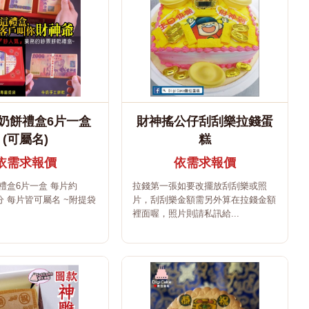
奶餅禮盒6片一盒
財神搖公仔刮刮樂拉錢蛋
(可屬名)
糕
依需求報價
依需求報價
禮盒6片一盒 每片約
拉錢第一張如要改擺放刮刮樂或照
4公分 每片皆可屬名 ~附提袋
片，刮刮樂金額需另外算在拉錢金額
裡面喔，照片則請私訊給...