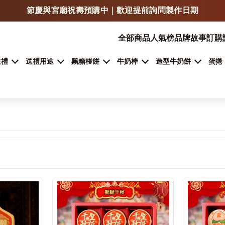
LINE 傳照片 / LOGO / 文字，可快速估價與確認製作方式
門市自取、宅配、超商取貨，依商品類型安排
全部商品
人氣榜
品牌故事
訂購
加入 LINE 詢問客製甜點
送禮
送禮用途
黑糖椪餅
牛奶棒
造型牛奶餅
蛋捲