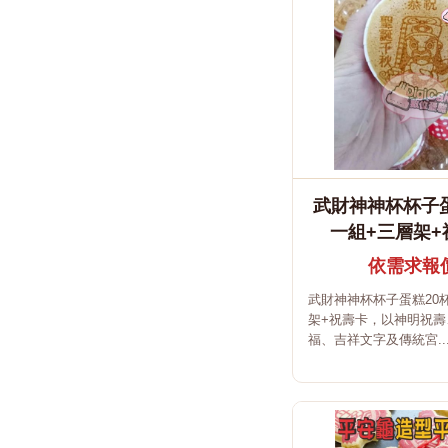
武財神神杯杯子蛋
一組+三層架+
依需求報
武財神神杯杯子蛋糕20
架+祝壽卡，以神明祝壽
福、吉祥文字及傳統宮..