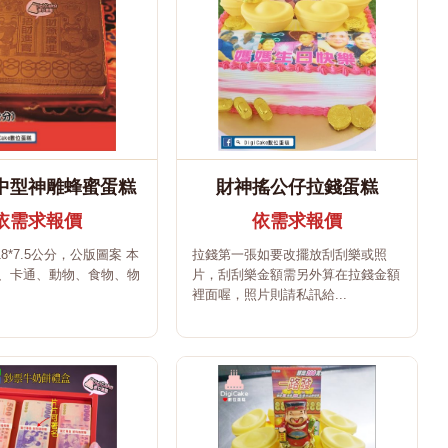
中型神雕蜂蜜蛋糕
財神搖公仔拉錢蛋糕
依需求報價
依需求報價
18*7.5公分，公版圖案 本
拉錢第一張如要改擺放刮刮樂或照
、卡通、動物、食物、物
片，刮刮樂金額需另外算在拉錢金額
裡面喔，照片則請私訊給...