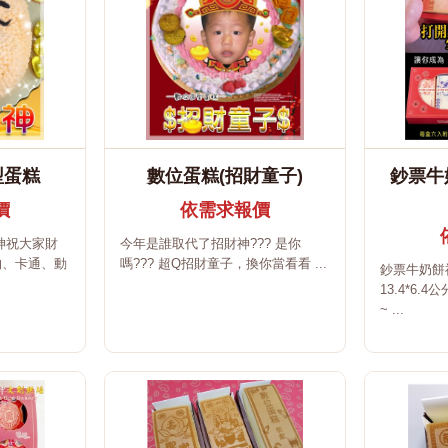
型蛋糕
數位蛋糕(招財童子)
鈔票牛
價
依需求報價
財神祝大家財
今年是誰取代了招財神??? 是你
物、卡通、動
嗎??? 超Q招財童子，換你當看看 ...
鈔票牛奶餅
13.4*6.
~ ...