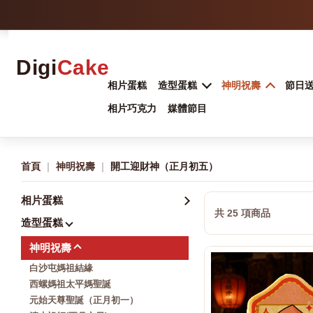
Digi
Cake
相片蛋糕
造型蛋糕
神明祝壽
節日
相片巧克力
媒體節目
首頁
｜
神明祝壽
｜
開工迎財神（正月初五）
相片蛋糕
共 25 項商品
造型蛋糕
神明祝壽
白沙屯媽祖結緣
西螺媽祖太平媽聖誕
元始天尊聖誕（正月初一）