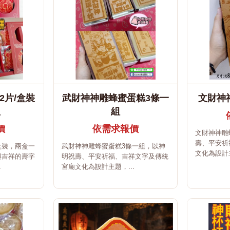
2片/盒裝
武財神神雕蜂蜜蛋糕3條一
文財神
組
組
價
依需求報價
文財神神雕
壽、平安祈
盒裝，兩盒一
武財神神雕蜂蜜蛋糕3條一組，以神
文化為設計主
與吉祥的壽字
明祝壽、平安祈福、吉祥文字及傳統
.
宮廟文化為設計主題，...