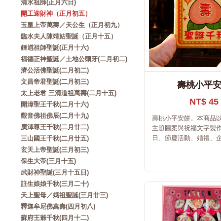
清水祖師(正月六日)
開工迎財神（正月初五）
玉皇上帝萬壽／天公生（正月初九）
臨水夫人陳靖姑聖誕（正月十五）
鍾馗祖師聖誕(正月十六)
福德正神聖誕／土地公頭牙(二月初二)
濟公活佛聖誕(二月初二)
文昌帝君聖誕(二月初三)
壽桃小平
太上老君 三清道祖萬壽(二月十五)
NT$ 45
開漳聖王千秋(二月十六)
觀音佛祖佛辰(二月十九)
壽桃小平安餅。本商品
廣澤尊王千秋(二月廿二)
主題圖案與祝福文字製
日、節慶活動、婚禮、企.
三山國王千秋(二月廿五)
玄天上帝聖誕(三月初三)
保生大帝(三月十五)
武財神聖誕(三月十五日)
註生娘娘千秋(三月二十)
天上聖母／媽祖聖誕(三月廿三)
釋迦牟尼佛萬壽(四月初八)
蘇府王爺千秋(四月十二)