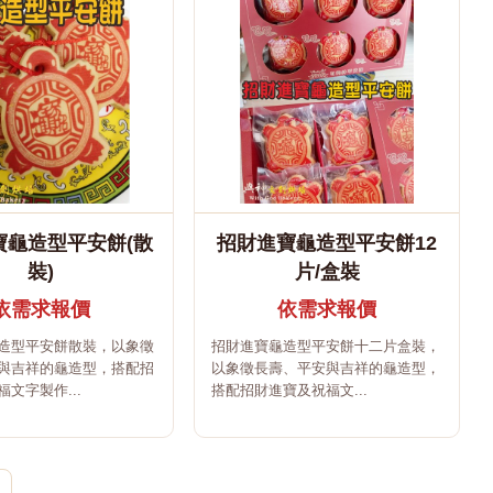
寶龜造型平安餅(散
招財進寶龜造型平安餅12
裝)
片/盒裝
依需求報價
依需求報價
造型平安餅散裝，以象徵
招財進寶龜造型平安餅十二片盒裝，
與吉祥的龜造型，搭配招
以象徵長壽、平安與吉祥的龜造型，
文字製作...
搭配招財進寶及祝福文...