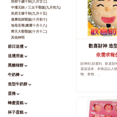
邢府千歲千秋(八月廿三)
中壇元帥／三太子聖誕(九月初九)
吳府王爺千秋(九月十五)
達摩祖師聖誕(十月初十)
地母至尊(農曆十月十八)
齊天大聖聖誕(十月十二)
其他神明
歡喜財神 造
節日送禮
依需求報
送禮用途
財神到,財運到.. 歡喜
黑糖椪餅
源滾滾來.. 本商品以人
物、食物、...
牛奶棒
造型牛奶餅
蛋捲
蜂蜜蛋糕
杯子蛋糕