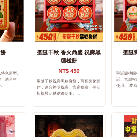
安餅
聖誕千秋 香火鼎盛 祝壽黑
聖誕
糖椪餅
NT$ 450
以特色造型、
聖誕壽桃圖
作，適合生
誕、宮廟祝
聖誕千秋祝壽黑糖椪餅，可客製化製
..
使用。 本商
作，適合神明祝壽、宮廟祝壽、平安
祈福與活動結緣使用。...