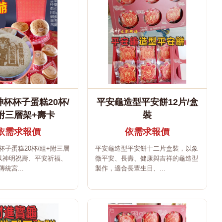
杯杯子蛋糕20杯/
平安龜造型平安餅12片/盒
附三層架+壽卡
裝
依需求報價
依需求報價
杯子蛋糕20杯/組+附三層
平安龜造型平安餅十二片盒裝，以象
以神明祝壽、平安祈福、
徵平安、長壽、健康與吉祥的龜造型
統宮...
製作，適合長輩生日、...