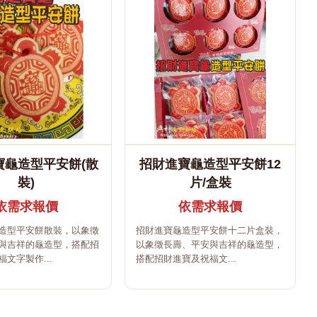
寶龜造型平安餅(散
招財進寶龜造型平安餅12
裝)
片/盒裝
依需求報價
依需求報價
造型平安餅散裝，以象徵
招財進寶龜造型平安餅十二片盒裝，
與吉祥的龜造型，搭配招
以象徵長壽、平安與吉祥的龜造型，
文字製作...
搭配招財進寶及祝福文...