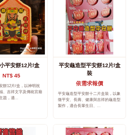
小平安餅12片/盒
平安龜造型平安餅12片/盒
裝
NT$ 45
依需求報價
安餅12片/盒，以神明祝
福、吉祥文字及傳統宮廟
平安龜造型平安餅十二片盒裝，以象
題，適...
徵平安、長壽、健康與吉祥的龜造型
製作，適合長輩生日、...