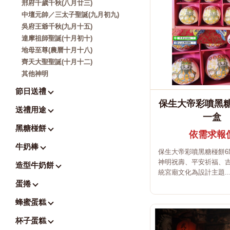
邢府千歲千秋(八月廿三)
中壇元帥／三太子聖誕(九月初九)
吳府王爺千秋(九月十五)
達摩祖師聖誕(十月初十)
地母至尊(農曆十月十八)
齊天大聖聖誕(十月十二)
其他神明
節日送禮
保生大帝彩噴黑糖
送禮用途
一盒
黑糖椪餅
依需求報
牛奶棒
保生大帝彩噴黑糖椪餅6
神明祝壽、平安祈福、
造型牛奶餅
統宮廟文化為設計主題..
蛋捲
蜂蜜蛋糕
杯子蛋糕