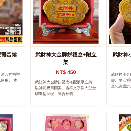
祝壽蛋捲
武財神大金牌餅禮盒+附立
武財神
架
NT$ 450
，適合神明聖
武財神小金
使用。 本
壽、平安祈
武財神大金牌餅禮盒搭配展示立架，
.
文化為設計主
以神明祝壽圖案、吉祥文字與大型金
牌造型呈現，適合神明...