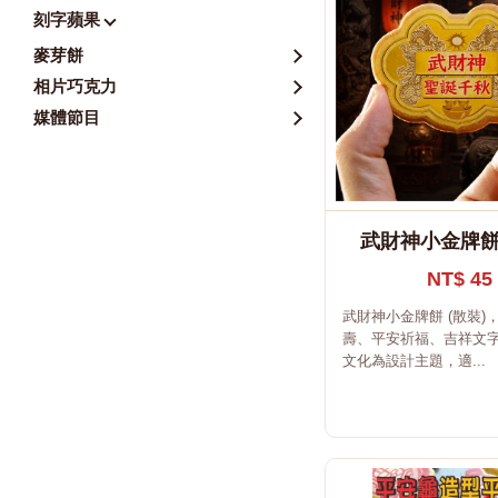
刻字蘋果
麥芽餅
相片巧克力
媒體節目
武財神小金牌餅 
NT$ 45
武財神小金牌餅 (散裝)
壽、平安祈福、吉祥文
文化為設計主題，適...