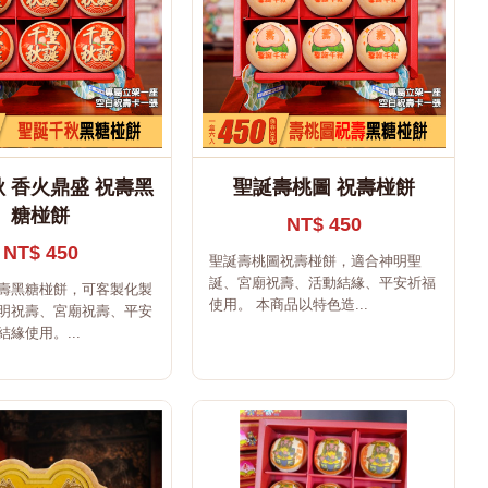
 香火鼎盛 祝壽黑
聖誕壽桃圖 祝壽椪餅
糖椪餅
NT$ 450
NT$ 450
聖誕壽桃圖祝壽椪餅，適合神明聖
誕、宮廟祝壽、活動結緣、平安祈福
壽黑糖椪餅，可客製化製
使用。 本商品以特色造...
明祝壽、宮廟祝壽、平安
緣使用。...