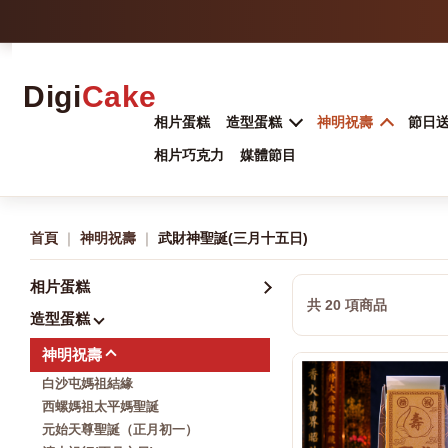
Digi
Cake
相片蛋糕
造型蛋糕
神明祝壽
節日
相片巧克力
媒體節目
首頁
｜
神明祝壽
｜
武財神聖誕(三月十五日)
相片蛋糕
共 20 項商品
造型蛋糕
神明祝壽
白沙屯媽祖結緣
西螺媽祖太平媽聖誕
元始天尊聖誕（正月初一）