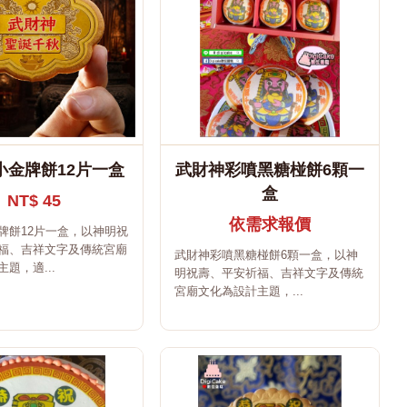
小金牌餅12片一盒
武財神彩噴黑糖椪餅6顆一
盒
NT$ 45
依需求報價
牌餅12片一盒，以神明祝
福、吉祥文字及傳統宮廟
武財神彩噴黑糖椪餅6顆一盒，以神
題，適...
明祝壽、平安祈福、吉祥文字及傳統
宮廟文化為設計主題，...