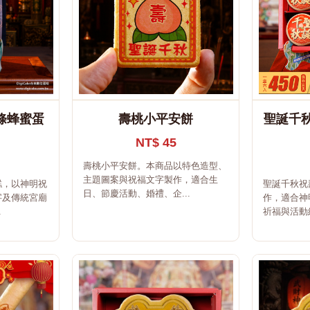
條蜂蜜蛋
壽桃小平安餅
聖誕千秋
NT$ 45
壽桃小平安餅。本商品以特色造型、
主題圖案與祝福文字製作，適合生
糕，以神明祝
聖誕千秋祝
日、節慶活動、婚禮、企...
字及傳統宮廟
作，適合神
.
祈福與活動結