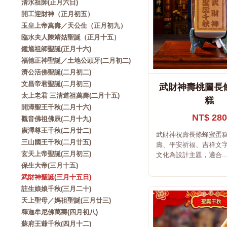
清水祖師(正月六日)
開工迎財神（正月初五）
玉皇上帝萬壽／天公生（正月初九）
臨水夫人陳靖姑聖誕（正月十五）
鍾馗祖師聖誕(正月十六)
福德正神聖誕／土地公頭牙(二月初二)
濟公活佛聖誕(二月初二)
文昌帝君聖誕(二月初三)
武財神壽桃圖長
太上老君 三清道祖萬壽(二月十五)
糕
開漳聖王千秋(二月十六)
NT$ 280
觀音佛祖佛辰(二月十九)
廣澤尊王千秋(二月廿二)
武財神祝壽長條蜂蜜蛋
三山國王千秋(二月廿五)
壽、平安祈福、吉祥文
玄天上帝聖誕(三月初三)
文化為設計主題，適合..
保生大帝(三月十五)
武財神聖誕(三月十五日)
註生娘娘千秋(三月二十)
天上聖母／媽祖聖誕(三月廿三)
釋迦牟尼佛萬壽(四月初八)
蘇府王爺千秋(四月十二)