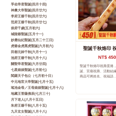
孚佑帝君聖誕(四月十四)
神農大帝聖誕(四月廿六)
李府王爺千秋(四月廿六)
范府王爺千秋(四月廿七)
侯府千歲(五月初六)
城隍爺聖誕(五月十一)
妙應仙妃聖誕(五月二十三日)
虎爺金虎黑虎聖誕(六月初六)
聖誕千秋烙印 
田都元帥千秋(六月十一)
NT$ 450
池府王爺千秋(六月十八)
關聖帝君聖誕(六月廿四)
聖誕千秋烙印祝壽蛋捲
七星娘娘聖誕(七月初七)
誕、宮廟祝壽、活動結緣
閻羅天子包公（七月初十日）
商品可將姓名、祝福語..
中元地官大帝聖誕(七月十五)
瑤池金母／王母娘娘聖誕(七月十八)
地藏王菩薩佛辰(七月三十)
月下老人(八月十五日)
朱府王爺千秋(八月十五)
九天玄女聖誕(八月十八)