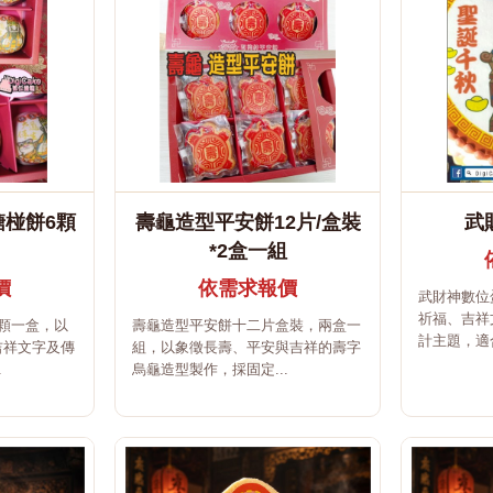
椪餅6顆
壽龜造型平安餅12片/盒裝
武
*2盒一組
價
依需求報價
武財神數位
祈福、吉祥
顆一盒，以
壽龜造型平安餅十二片盒裝，兩盒一
計主題，適合
吉祥文字及傳
組，以象徵長壽、平安與吉祥的壽字
.
烏龜造型製作，採固定...