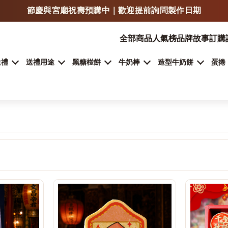
LINE 傳照片 / LOGO / 文字，可快速估價與確認製作方式
門市自取、宅配、超商取貨，依商品類型安排
全部商品
人氣榜
品牌故事
訂購
加入 LINE 詢問客製甜點
送禮
送禮用途
黑糖椪餅
牛奶棒
造型牛奶餅
蛋捲