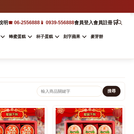
🛒
說明
☎ 06-2556888
📱 0939-556888
會員登入
會員註冊
蜂蜜蛋糕
杯子蛋糕
刻字蘋果
麥芽餅