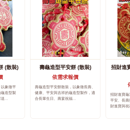
 (散裝)
壽龜造型平安餅 (散裝)
招財進
價
依需求報價
，以象徵平
壽龜造型平安餅散裝，以象徵長壽、
的龜造型製
健康、平安與吉祥的龜造型製作，適
招財進寶龜
...
合長輩生日、壽宴祝福...
平安、長壽
財進寶與祝福