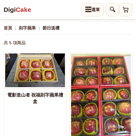
Digi
Cake
☰
🔍
首頁
｜
刻字蘋果
｜
節日送禮
共 5 項商品
電影造山者 祝福刻字蘋果禮
盒