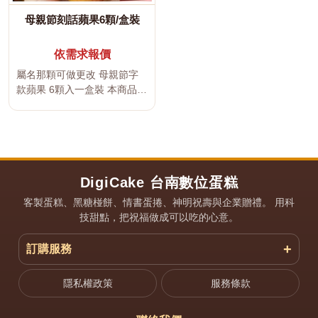
母親節刻話蘋果6顆/盒裝
依需求報價
屬名那顆可做更改 母親節字
款蘋果 6顆入一盒裝 本商品可
依生日、紀念日、婚禮、家
庭...
DigiCake 台南數位蛋糕
客製蛋糕、黑糖椪餅、情書蛋捲、神明祝壽與企業贈禮。 用科
技甜點，把祝福做成可以吃的心意。
訂購服務
隱私權政策
服務條款