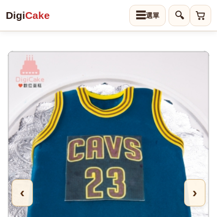
Digi
Cake
☰
🔍
‹
›