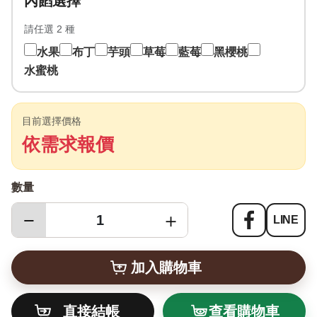
內餡選擇
請任選 2 種
水果
布丁
芋頭
草莓
藍莓
黑櫻桃
水蜜桃
目前選擇價格
依需求報價
數量
−
＋
LINE
查看購物車